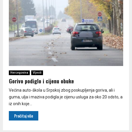
Hercegovina
Vijesti
Gorivo podiglo i cijenu obuke
Većina auto-škola u Srpskoj zbog poskupljenja goriva, ali i
guma, ulja i maziva podigla je cijenu usluga za oko 20 odsto, a
iz onih koje...
Pročitaj više