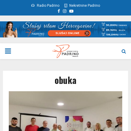
Radio Padrino
Nekretnine Padrino
Facebook
Instagram
Youtube
PRIMARY
MENU
obuka