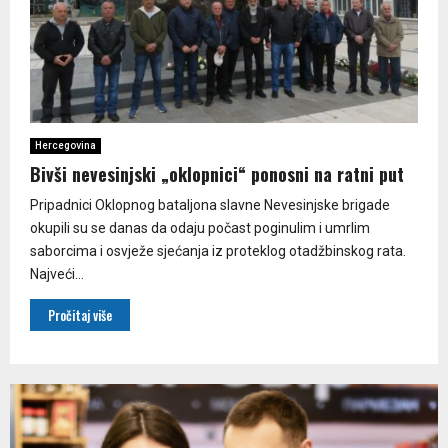
Hercegovina
Bivši nevesinjski „oklopnici“ ponosni na ratni put
Pripadnici Oklopnog bataljona slavne Nevesinjske brigade
okupili su se danas da odaju počast poginulim i umrlim
saborcima i osvježe sjećanja iz proteklog otadžbinskog rata.
Najveći...
Pročitaj više