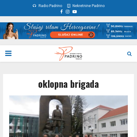
Radio Padrino
Nekretnine Padrino
Facebook
Instagram
Youtube
PRIMARY
MENU
oklopna brigada