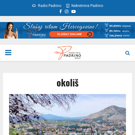
Radio Padrino
Nekretnine Padrino
Facebook
Instagram
Youtube
PRIMARY
MENU
okoliš