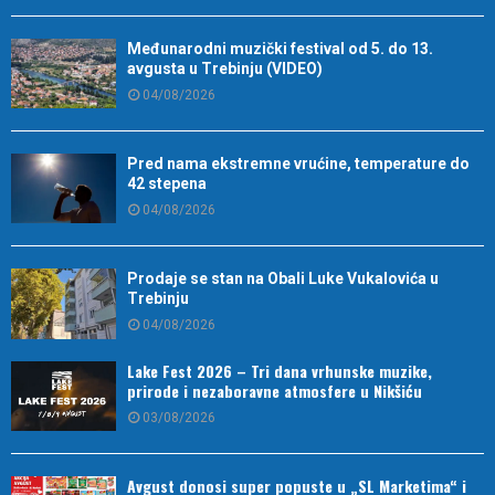
Međunarodni muzički festival od 5. do 13.
avgusta u Trebinju (VIDEO)
04/08/2026
Pred nama ekstremne vrućine, temperature do
42 stepena
04/08/2026
Prodaje se stan na Obali Luke Vukalovića u
Trebinju
04/08/2026
Lake Fest 2026 – Tri dana vrhunske muzike,
prirode i nezaboravne atmosfere u Nikšiću
03/08/2026
Avgust donosi super popuste u „SL Marketima“ i