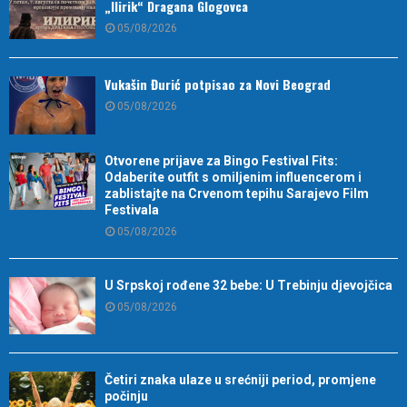
„Ilirik“ Dragana Glogovca
05/08/2026
Vukašin Đurić potpisao za Novi Beograd
05/08/2026
Otvorene prijave za Bingo Festival Fits:
Odaberite outfit s omiljenim influencerom i
zablistajte na Crvenom tepihu Sarajevo Film
Festivala
05/08/2026
U Srpskoj rođene 32 bebe: U Trebinju djevojčica
05/08/2026
Četiri znaka ulaze u srećniji period, promjene
počinju