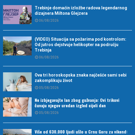
Trebinje domaćin izložbe radova legendarnog
dizajnera Miltona Glejzera
06/08/2026
(VIDEO) Situacija sa požarima pod kontrolom:
Od jutros dejstvuje helikopter na području
Trebinja
06/08/2026
Ova tri horoskopska znaka najčešće sami sebi
zakomplikuju život
05/08/2026
Ne izbjegavajte lan zbog gužvanja: Ovi trikovi
čuvaju njegov uredan izgled cijeli dan
05/08/2026
Više od 630.000 ljudi ušlo u Crnu Goru za vikend: