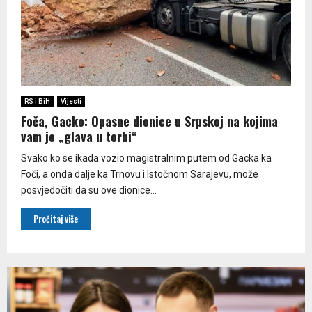
RS i BiH
Vijesti
Foča, Gacko: Opasne dionice u Srpskoj na kojima
vam je „glava u torbi“
Svako ko se ikada vozio magistralnim putem od Gacka ka
Foči, a onda dalje ka Trnovu i Istočnom Sarajevu, može
posvjedočiti da su ove dionice...
Pročitaj više