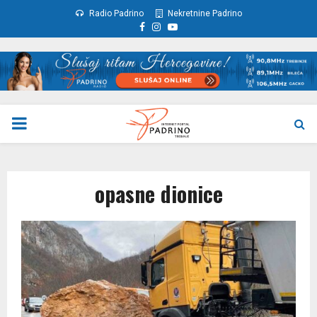
Radio Padrino
Nekretnine Padrino
Facebook
Instagram
Youtube
PRIMARY
MENU
opasne dionice