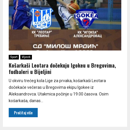
Sport
Vijesti
Košarkaši Leotara dočekuju Igokeu u Bregovima,
fudbaleri u Bijeljini
U okviru trećeg kola Lige za prvaka, košarkaši Leotara
dočekaće večeras u Bregovima ekipu Igokee iz
Aleksandrovca. Utakmica počinje u 19.00 časova. Osim
košarkaša, danas...
Pročitaj više