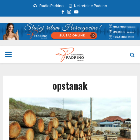
Radio Padrino
Nekretnine Padrino
Facebook
Instagram
Youtube
PRIMARY
MENU
opstanak