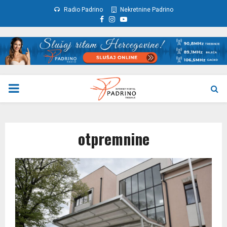
Radio Padrino
Nekretnine Padrino
Facebook
Instagram
Youtube
PRIMARY
MENU
otpremnine