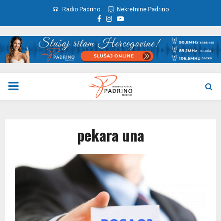
Radio Padrino
Nekretnine Padrino
Facebook
Instagram
Youtube
PRIMARY
MENU
pekara una