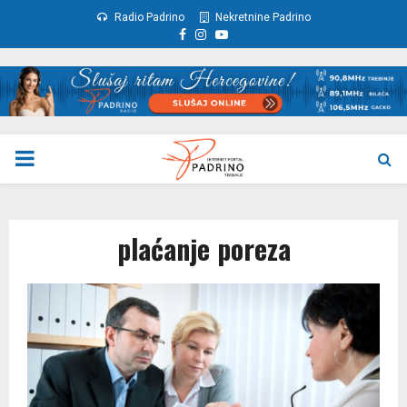
Radio Padrino
Nekretnine Padrino
Facebook
Instagram
Youtube
PRIMARY
MENU
plaćanje poreza