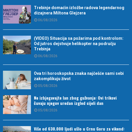
Trebinje domaćin izložbe radova legendarnog
dizajnera Miltona Glejzera
06/08/2026
(VIDEO) Situacija sa požarima pod kontrolom:
Od jutros dejstvuje helikopter na području
Trebinja
06/08/2026
Ova tri horoskopska znaka najčešće sami sebi
zakomplikuju život
05/08/2026
Ne izbjegavajte lan zbog gužvanja: Ovi trikovi
čuvaju njegov uredan izgled cijeli dan
05/08/2026
Više od 630.000 ljudi ušlo u Crnu Goru za vikend: