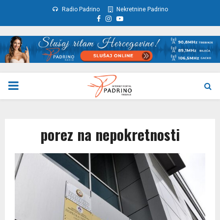
Radio Padrino
Nekretnine Padrino
Facebook
Instagram
Youtube
PRIMARY
MENU
porez na nepokretnosti