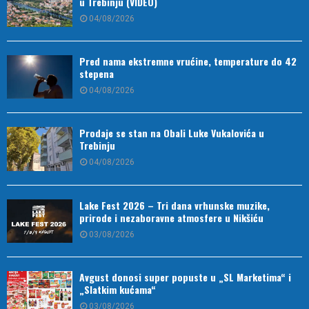
u Trebinju (VIDEO)
04/08/2026
Pred nama ekstremne vrućine, temperature do 42
stepena
04/08/2026
Prodaje se stan na Obali Luke Vukalovića u
Trebinju
04/08/2026
Lake Fest 2026 – Tri dana vrhunske muzike,
prirode i nezaboravne atmosfere u Nikšiću
03/08/2026
Avgust donosi super popuste u „SL Marketima“ i
„Slatkim kućama“
03/08/2026