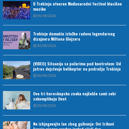
U Trebinju otvoren Međunarodni festival klasične
muzike
06/08/2026
Trebinje domaćin izložbe radova legendarnog
dizajnera Miltona Glejzera
06/08/2026
(VIDEO) Situacija sa požarima pod kontrolom: Od
jutros dejstvuje helikopter na području Trebinja
06/08/2026
Ova tri horoskopska znaka najčešće sami sebi
zakomplikuju život
05/08/2026
Ne izbjegavajte lan zbog gužvanja: Ovi trikovi
čuvaju njegov uredan izgled cijeli dan