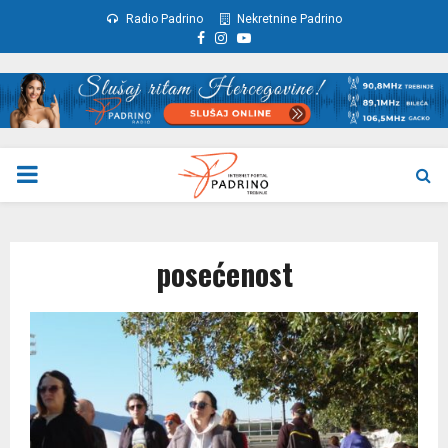
Radio Padrino
Nekretnine Padrino
Facebook
Instagram
Youtube
PRIMARY
MENU
posećenost