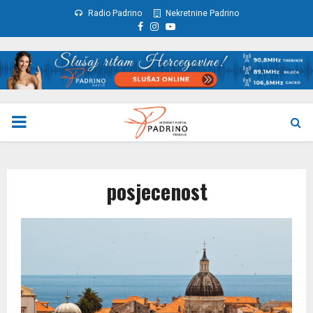
Radio Padrino
Nekretnine Padrino
Facebook
Instagram
Youtube
PRIMARY
MENU
posjecenost