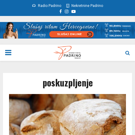
Radio Padrino
Nekretnine Padrino
Facebook
Instagram
Youtube
PRIMARY
MENU
poskuzpljenje