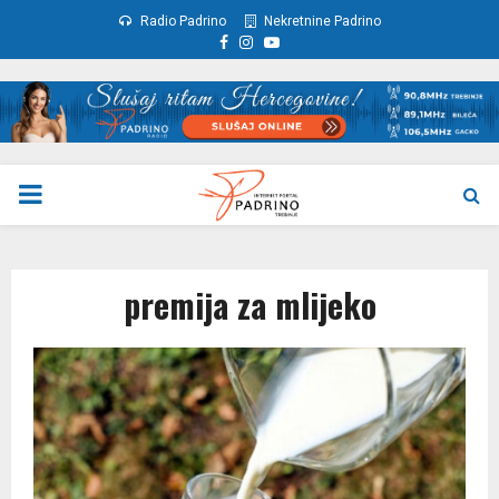
Radio Padrino
Nekretnine Padrino
Facebook
Instagram
Youtube
PRIMARY
MENU
premija za mlijeko