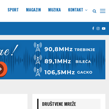
E
SPORT
MAGAZIN
MUZIKA
KONTAKT
Facebook
Insta
Yo
DRUŠTVENE MREŽE