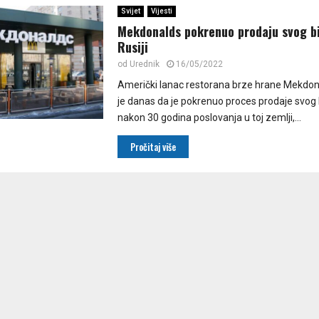
Svijet
Vijesti
Mekdonalds pokrenuo prodaju svog bi
Rusiji
od
Urednik
16/05/2022
Američki lanac restorana brze hrane Mekdon
je danas da je pokrenuo proces prodaje svog b
nakon 30 godina poslovanja u toj zemlji,...
Pročitaj više