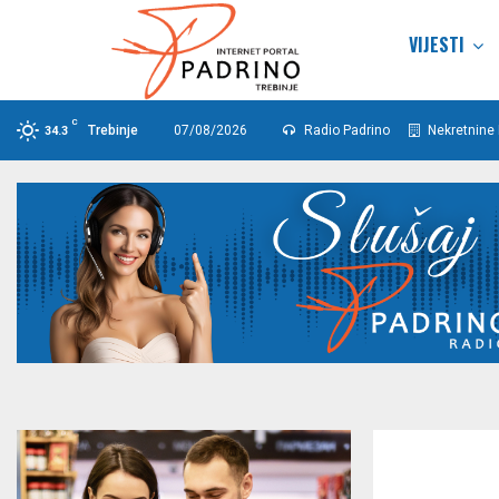
VIJESTI
C
Trebinje
07/08/2026
Radio Padrino
Nekretnine 
34.3