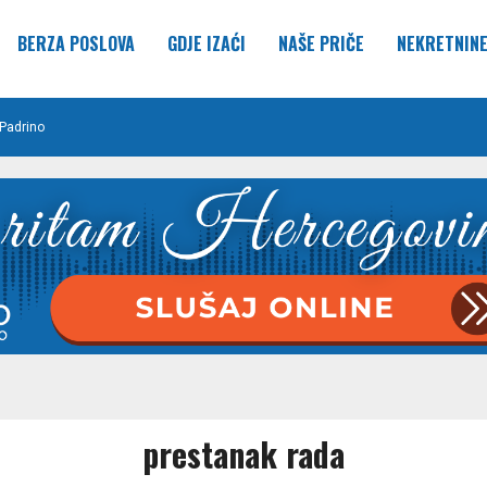
BERZA POSLOVA
GDJE IZAĆI
NAŠE PRIČE
NEKRETNIN
Padrino
prestanak rada