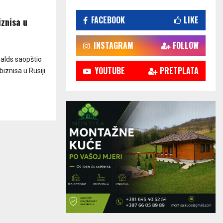
FACEBOOK
LIKE
znisa u
INSTAGRAM
FOLLOW
alds saopštio
YOUTUBE
PRETPLATA
iznisa u Rusiji