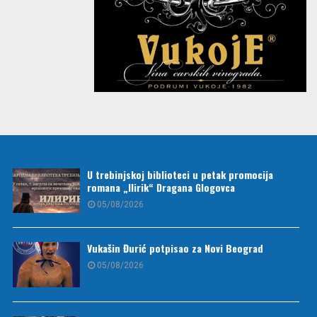
U trebinjskoj biblioteci u petak promocija
romana „Ilirik“ Dragana Glogovca
05/08/2026
Vukašin Đurić potpisao za Novi Beograd
05/08/2026