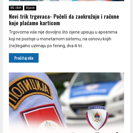
RS i BiH
Vijesti
Novi trik trgovaca- Počeli da zaokružuju i račune
koje plaćamo karticom
Trgovcima više nije dovoljno što cijene upisuju u apoenima
koji ne postoje u monetarnom sistemu, na osnovu kojih
(ne)legalno uzimaju po fening, dva ili tri...
Pročitaj više