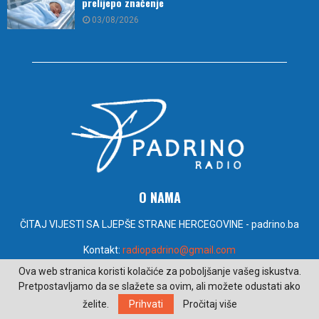
prelijepo značenje
03/08/2026
O NAMA
ČITAJ VIJESTI SA LJEPŠE STRANE HERCEGOVINE - padrino.ba
Kontakt:
radiopadrino@gmail.com
Ova web stranica koristi kolačiće za poboljšanje vašeg iskustva.
Pretpostavljamo da se slažete sa ovim, ali možete odustati ako
PRATITE NAS
želite.
Prihvati
Pročitaj više