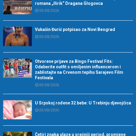
romana „Ilirik“ Dragana Glogovca
05/08/2026
Vukašin Đurić potpisao za Novi Beograd
05/08/2026
Otvorene prijave za Bingo Festival Fits:
Odaberite outfit s omiljenim influencerom i
zablistajte na Crvenom tepihu Sarajevo Film
Festivala
05/08/2026
U Srpskoj rođene 32 bebe: U Trebinju djevojčica
05/08/2026
Četiri znaka ulaze u srećniji period, promjene