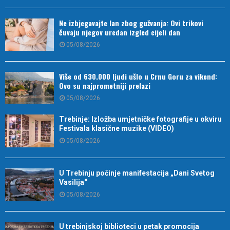
Ne izbjegavajte lan zbog gužvanja: Ovi trikovi
čuvaju njegov uredan izgled cijeli dan
05/08/2026
Više od 630.000 ljudi ušlo u Crnu Goru za vikend:
Ovo su najprometniji prelazi
05/08/2026
Trebinje: Izložba umjetničke fotografije u okviru
Festivala klasične muzike (VIDEO)
05/08/2026
U Trebinju počinje manifestacija „Dani Svetog
Vasilija“
05/08/2026
U trebinjskoj biblioteci u petak promocija