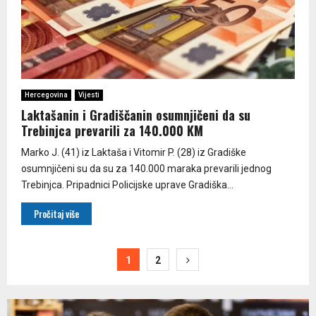
Hercegovina
Vijesti
Laktašanin i Gradiščanin osumnjičeni da su
Trebinjca prevarili za 140.000 KM
Marko J. (41) iz Laktaša i Vitomir P. (28) iz Gradiške
osumnjičeni su da su za 140.000 maraka prevarili jednog
Trebinjca. Pripadnici Policijske uprave Gradiška...
Pročitaj više
Paginacija
1
2
članaka