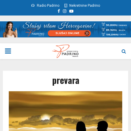
Radio Padrino
Nekretnine Padrino
Facebook
Instagram
Youtube
PRIMARY
MENU
prevara