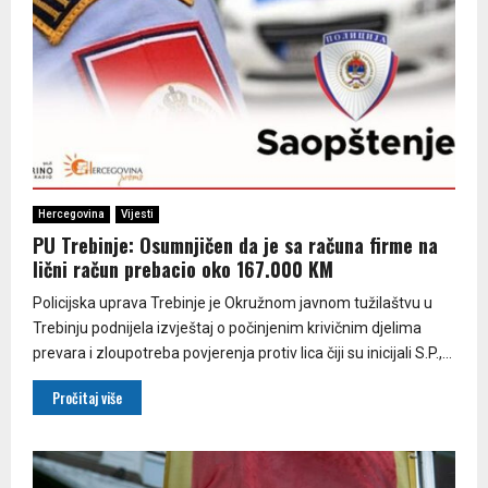
Hercegovina
Vijesti
PU Trebinje: Osumnjičen da je sa računa firme na
lični račun prebacio oko 167.000 KM
Policijska uprava Trebinje je Okružnom javnom tužilaštvu u
Trebinju podnijela izvještaj o počinjenim krivičnim djelima
prevara i zloupotreba povjerenja protiv lica čiji su inicijali S.P.,...
Pročitaj više