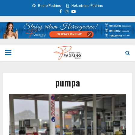
Radio Padrino
Nekretnine Padrino
Facebook
Instagram
Youtube
PRIMARY
MENU
pumpa