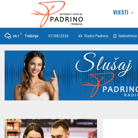
VIJESTI
C
Trebinje
07/08/2026
Radio Padrino
Nekretnine 
24.1