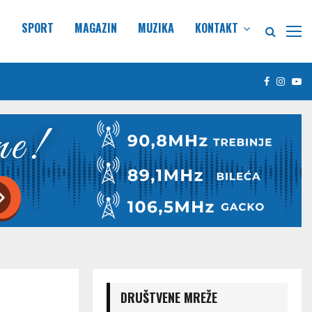
E
SPORT
MAGAZIN
MUZIKA
KONTAKT
Facebook
Insta
Yo
DRUŠTVENE MREŽE