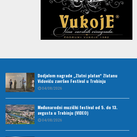
Dodjelom nagrade „Zlatni platan“ Zlatanu
Vidoviću završen Festival u Trebinju
04/08/2026
Međunarodni muzički festival od 5. do 13.
avgusta u Trebinju (VIDEO)
04/08/2026