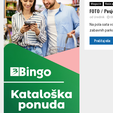
Magazin
Naše p
FOTO / Posj
od
Urednik
0
Na pola sata vo
zabavnih parko
Pročitaj više