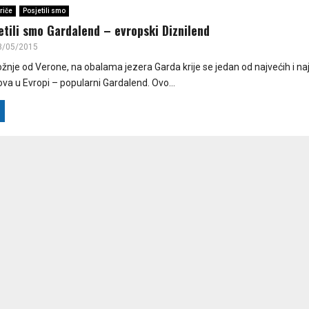
riče
Posjetili smo
etili smo Gardalend – evropski Diznilend
8/05/2015
žnje od Verone, na obalama jezera Garda krije se jedan od najvećih i naj
va u Evropi – popularni Gardalend. Ovo...