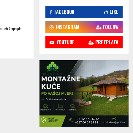
FACEBOOK
LIKE
INSTAGRAM
FOLLOW
sadržajnijih
YOUTUBE
PRETPLATA