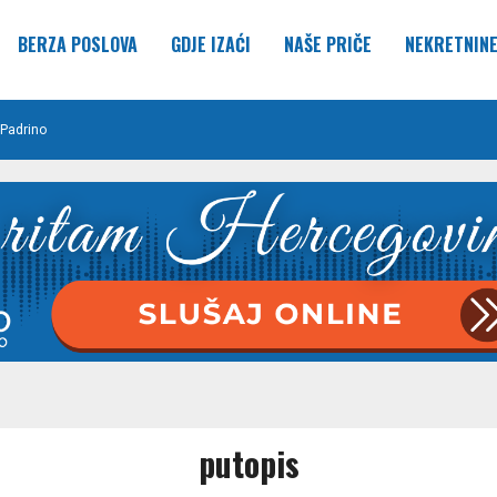
BERZA POSLOVA
GDJE IZAĆI
NAŠE PRIČE
NEKRETNIN
Padrino
putopis