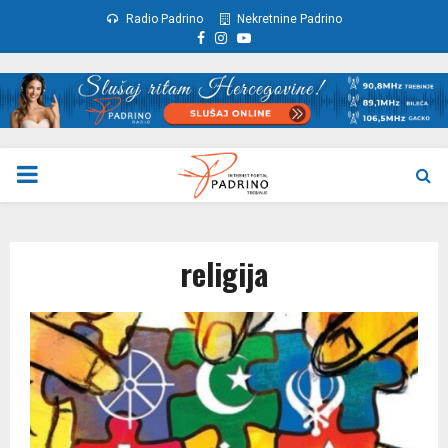
Radio Padrino
Nekretnine Padrino
Facebook
Instagram
Youtube
PRIMARY
MENU
religija