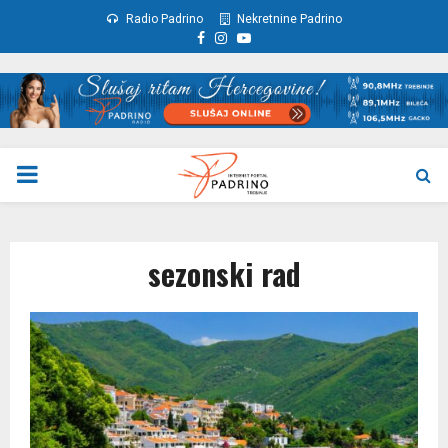
Radio Padrino
Nekretnine Padrino
Facebook
Instagram
Youtube
PRIMARY
MENU
sezonski rad