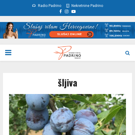
Radio Padrino
Nekretnine Padrino
Facebook
Instagram
Youtube
PRIMARY
MENU
šljiva