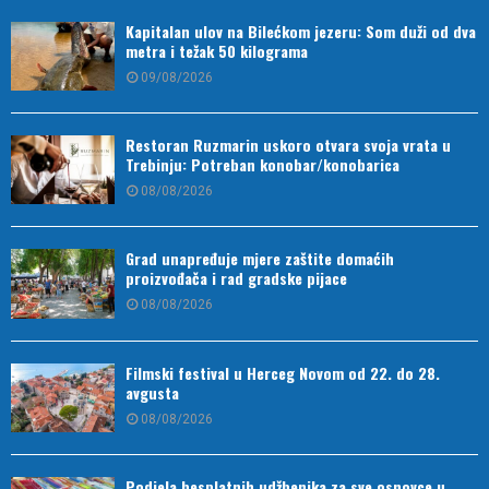
Kapitalan ulov na Bilećkom jezeru: Som duži od dva
metra i težak 50 kilograma
09/08/2026
Restoran Ruzmarin uskoro otvara svoja vrata u
Trebinju: Potreban konobar/konobarica
08/08/2026
Grad unapređuje mjere zaštite domaćih
proizvođača i rad gradske pijace
08/08/2026
Filmski festival u Herceg Novom od 22. do 28.
avgusta
08/08/2026
Podjela besplatnih udžbenika za sve osnovce u