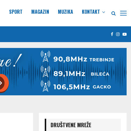
E
SPORT
MAGAZIN
MUZIKA
KONTAKT
Facebook
Insta
Yo
DRUŠTVENE MREŽE