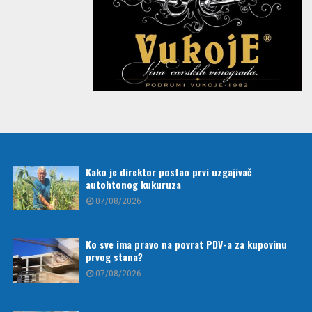
Kako je direktor postao prvi uzgajivač
autohtonog kukuruza
07/08/2026
Ko sve ima pravo na povrat PDV-a za kupovinu
prvog stana?
07/08/2026