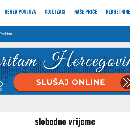
BERZA POSLOVA
GDJE IZAĆI
NAŠE PRIČE
NEKRETNIN
Padrino
slobodno vrijeme