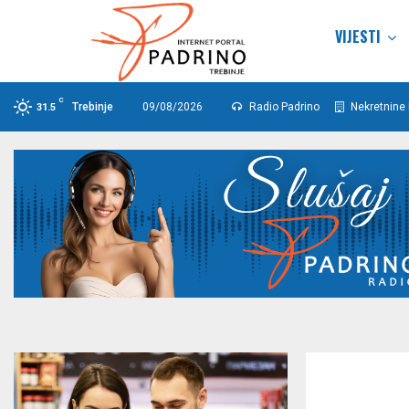
VIJESTI
C
Trebinje
09/08/2026
Radio Padrino
Nekretnine 
31.5