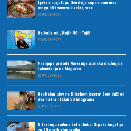
Ljekari savjetuju: Ove dvije supernamirnice
mogu biti saveznik vašeg srca
09/08/2026
Najbolje od „Mojih 50“: Tajči
09/08/2026
Prelijepa priroda Nevesinja u znaku druženja i
takmičenja na Alagovcu
09/08/2026
Kapitalan ulov na Bilećkom jezeru: Som duži od
dva metra i težak 50 kilograma
09/08/2026
U Trebinju rođene četiri bebe, Srpska bogatija
za 20 novih stanovnika