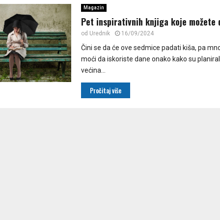
Magazin
Pet inspirativnih knjiga koje možete 
od
Urednik
16/09/2024
Čini se da će ove sedmice padati kiša, pa mn
moći da iskoriste dane onako kako su planiral
većina...
Pročitaj više