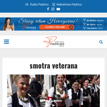
Radio Padrino
Nekretnine Padrino
Facebook
Instagram
Youtube
PRIMARY
MENU
smotra veterana