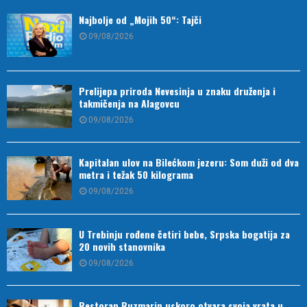
Najbolje od „Mojih 50“: Tajči
09/08/2026
Prelijepa priroda Nevesinja u znaku druženja i
takmičenja na Alagovcu
09/08/2026
Kapitalan ulov na Bilećkom jezeru: Som duži od dva
metra i težak 50 kilograma
09/08/2026
U Trebinju rođene četiri bebe, Srpska bogatija za
20 novih stanovnika
09/08/2026
Restoran Ruzmarin uskoro otvara svoja vrata u