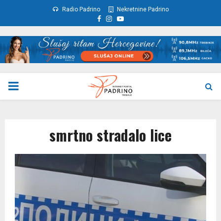
Radio Padrino
Nekretnine Padrino
Facebook
Instagram
Youtube
PRIMARY
MENU
smrtno stradalo lice