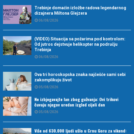
Trebinje domaćin izložbe radova legendarnog
dizajnera Miltona Glejzera
06/08/2026
(VIDEO) Situacija sa požarima pod kontrolom:
Od jutros dejstvuje helikopter na području
Trebinja
06/08/2026
Ova tri horoskopska znaka najčešće sami sebi
zakomplikuju život
05/08/2026
Ne izbjegavajte lan zbog gužvanja: Ovi trikovi
čuvaju njegov uredan izgled cijeli dan
05/08/2026
Više od 630.000 ljudi ušlo u Crnu Goru za vikend: