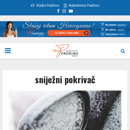
Radio Padrino
Nekretnine Padrino
Facebook
Instagram
Youtube
PRIMARY
MENU
sniježni pokrivač