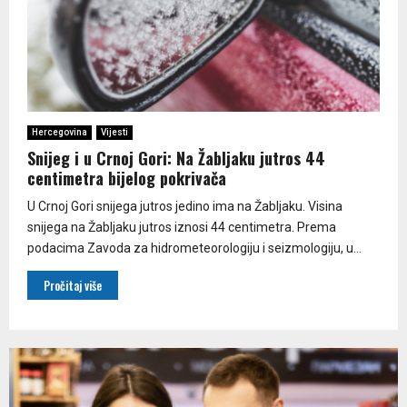
Hercegovina
Vijesti
Snijeg i u Crnoj Gori: Na Žabljaku jutros 44
centimetra bijelog pokrivača
U Crnoj Gori snijega jutros jedino ima na Žabljaku. Visina
snijega na Žabljaku jutros iznosi 44 centimetra. Prema
podacima Zavoda za hidrometeorologiju i seizmologiju, u...
Pročitaj više