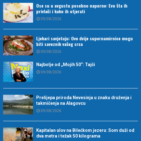
Ose su u avgustu posebno naporne: Evo šta ih
privlači i kako ih otjerati
09/08/2026
Ljekari savjetuju: Ove dvije supernamirnice mogu
biti saveznik vašeg srca
09/08/2026
Najbolje od „Mojih 50“: Tajči
09/08/2026
Prelijepa priroda Nevesinja u znaku druženja i
takmičenja na Alagovcu
09/08/2026
Kapitalan ulov na Bilećkom jezeru: Som duži od
dva metra i težak 50 kilograma