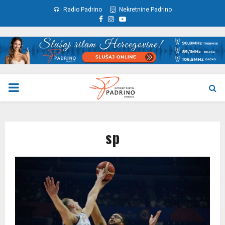
Radio Padrino
Nekretnine Padrino
Facebook
Instagram
Youtube
PRIMARY
MENU
sp