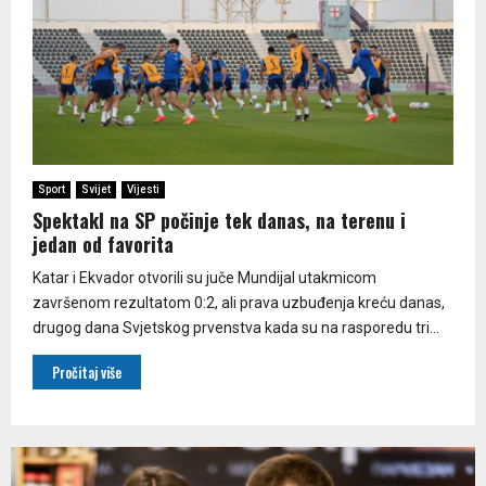
Sport
Svijet
Vijesti
Spektakl na SP počinje tek danas, na terenu i
jedan od favorita
Katar i Ekvador otvorili su juče Mundijal utakmicom
završenom rezultatom 0:2, ali prava uzbuđenja kreću danas,
drugog dana Svjetskog prvenstva kada su na rasporedu tri...
Pročitaj više