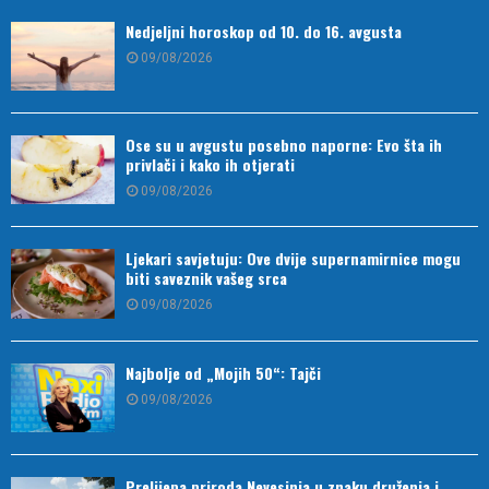
Nedjeljni horoskop od 10. do 16. avgusta
09/08/2026
Ose su u avgustu posebno naporne: Evo šta ih
privlači i kako ih otjerati
09/08/2026
Ljekari savjetuju: Ove dvije supernamirnice mogu
biti saveznik vašeg srca
09/08/2026
Najbolje od „Mojih 50“: Tajči
09/08/2026
Prelijepa priroda Nevesinja u znaku druženja i