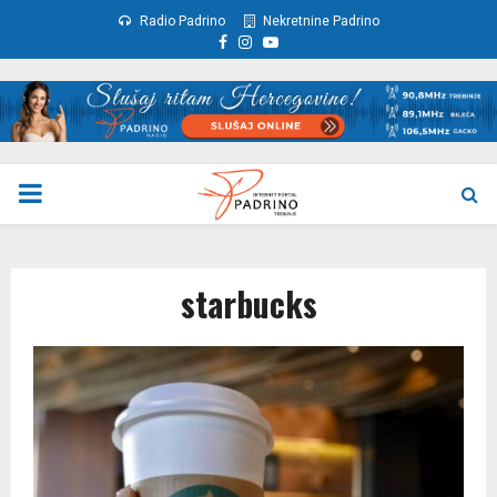
Radio Padrino
Nekretnine Padrino
Facebook
Instagram
Youtube
PRIMARY
MENU
starbucks