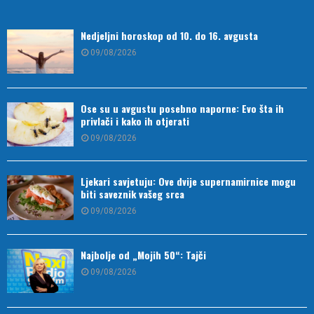
Nedjeljni horoskop od 10. do 16. avgusta
09/08/2026
Ose su u avgustu posebno naporne: Evo šta ih
privlači i kako ih otjerati
09/08/2026
Ljekari savjetuju: Ove dvije supernamirnice mogu
biti saveznik vašeg srca
09/08/2026
Najbolje od „Mojih 50“: Tajči
09/08/2026