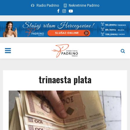
Radio Padrino
Nekretnine Padrino
Facebook
Instagram
Youtube
PRIMARY
MENU
trinaesta plata