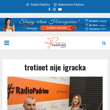
Radio Padrino
Nekretnine Padrino
Facebook
Instagram
Youtube
PRIMARY
MENU
trotinet nije igracka