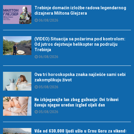
Trebinje domaćin izložbe radova legendarnog
dizajnera Miltona Glejzera
06/08/2026
(VIDEO) Situacija sa požarima pod kontrolom:
Od jutros dejstvuje helikopter na području
Trebinja
06/08/2026
Ova tri horoskopska znaka najčešće sami sebi
zakomplikuju život
05/08/2026
Ne izbjegavajte lan zbog gužvanja: Ovi trikovi
čuvaju njegov uredan izgled cijeli dan
05/08/2026
Više od 630.000 ljudi ušlo u Crnu Goru za vikend: