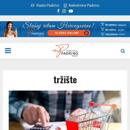
Radio Padrino
Nekretnine Padrino
Facebook
Instagram
Youtube
PRIMARY
MENU
tržište