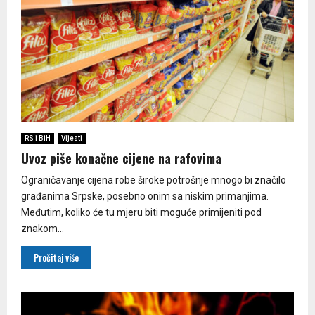
RS i BiH
Vijesti
Uvoz piše konačne cijene na rafovima
Ograničavanje cijena robe široke potrošnje mnogo bi značilo
građanima Srpske, posebno onim sa niskim primanjima.
Međutim, koliko će tu mjeru biti moguće primijeniti pod
znakom...
Pročitaj više