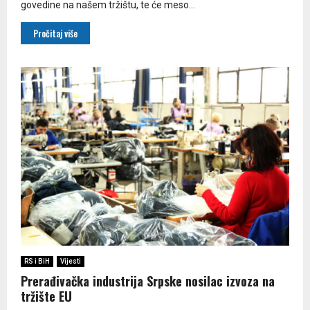
govedine na našem tržištu, te će meso...
Pročitaj više
RS i BiH
Vijesti
Prerađivačka industrija Srpske nosilac izvoza na
tržište EU