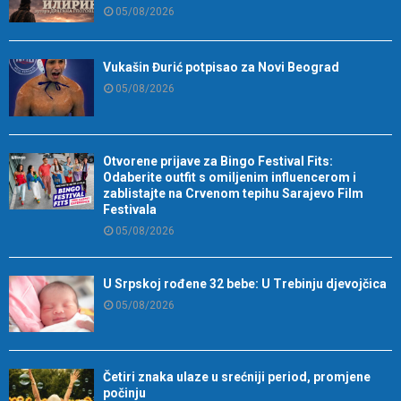
05/08/2026
Vukašin Đurić potpisao za Novi Beograd
05/08/2026
Otvorene prijave za Bingo Festival Fits:
Odaberite outfit s omiljenim influencerom i
zablistajte na Crvenom tepihu Sarajevo Film
Festivala
05/08/2026
U Srpskoj rođene 32 bebe: U Trebinju djevojčica
05/08/2026
Četiri znaka ulaze u srećniji period, promjene
počinju