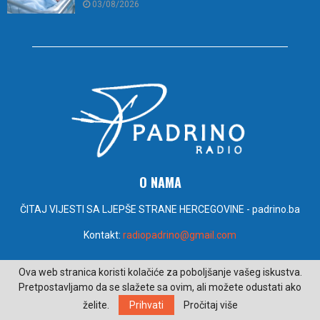
03/08/2026
O NAMA
ČITAJ VIJESTI SA LJEPŠE STRANE HERCEGOVINE - padrino.ba
Kontakt:
radiopadrino@gmail.com
Ova web stranica koristi kolačiće za poboljšanje vašeg iskustva.
PRATITE NAS
Pretpostavljamo da se slažete sa ovim, ali možete odustati ako
želite.
Prihvati
Pročitaj više