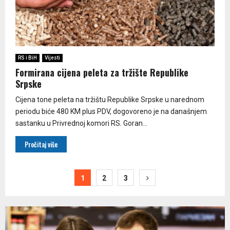
RS i BiH
Vijesti
Formirana cijena peleta za tržište Republike
Srpske
Cijena tone peleta na tržištu Republike Srpske u narednom
periodu biće 480 KM plus PDV, dogovoreno je na današnjem
sastanku u Privrednoj komori RS. Goran...
Pročitaj više
Paginacija
1
2
3
članaka