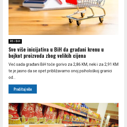
RS i BiH
Sve više inicijativa u BiH da građani krenu u
bojkot proizvoda zbog velikih cijena
Već sada građani BiH toče gorivo za 2,86 KM, neki i za 2,91 KM
te je jasno da se opet približavamo onoj psihološkoj granici
od...
Pročitaj više