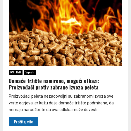
RS i BiH
Vijesti
Domaće tržište namireno, mogući otkazi:
Proizvođači protiv zabrane izvoza peleta
Proizvođači peleta nezadovoljni su zabranom izvoza ove
vrste ogrjeva jer kažu da je domaće tržište podmireno, da
nemaju narudžbi, te da ova odluka može dovesti...
Pročitaj više