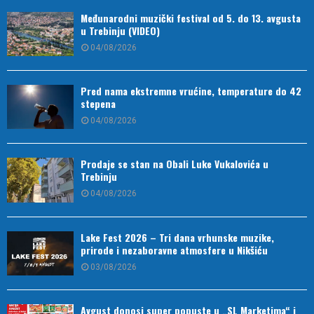
Međunarodni muzički festival od 5. do 13. avgusta
u Trebinju (VIDEO)
04/08/2026
Pred nama ekstremne vrućine, temperature do 42
stepena
04/08/2026
Prodaje se stan na Obali Luke Vukalovića u
Trebinju
04/08/2026
Lake Fest 2026 – Tri dana vrhunske muzike,
prirode i nezaboravne atmosfere u Nikšiću
03/08/2026
Avgust donosi super popuste u „SL Marketima“ i