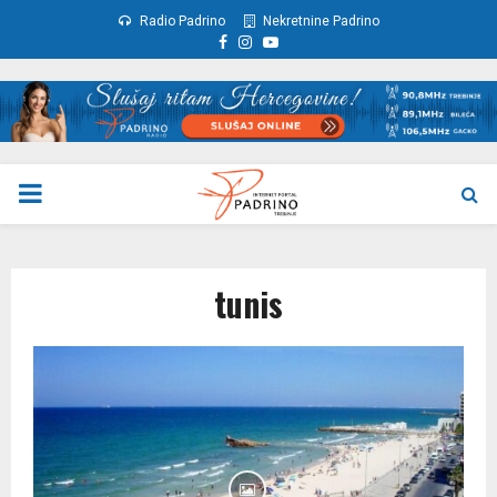
Radio Padrino
Nekretnine Padrino
Facebook
Instagram
Youtube
PRIMARY
MENU
tunis