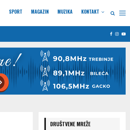
E
SPORT
MAGAZIN
MUZIKA
KONTAKT
Facebook
Insta
Yo
DRUŠTVENE MREŽE