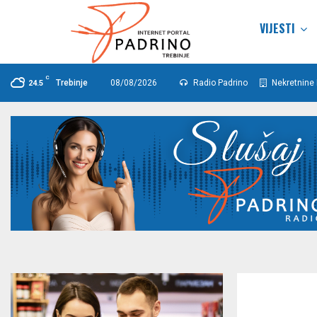
VIJESTI
C
Trebinje
08/08/2026
Radio Padrino
Nekretnine 
24.5