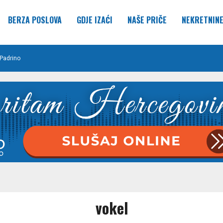
BERZA POSLOVA
GDJE IZAĆI
NAŠE PRIČE
NEKRETNIN
Padrino
vokel