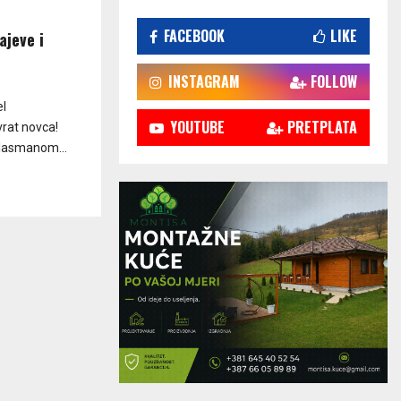
FACEBOOK
LIKE
ajeve i
INSTAGRAM
FOLLOW
el
YOUTUBE
PRETPLATA
vrat novca!
plasmanom...