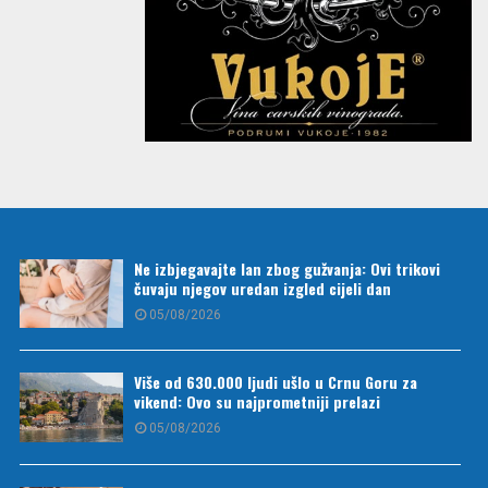
Ne izbjegavajte lan zbog gužvanja: Ovi trikovi
čuvaju njegov uredan izgled cijeli dan
05/08/2026
Više od 630.000 ljudi ušlo u Crnu Goru za
vikend: Ovo su najprometniji prelazi
05/08/2026