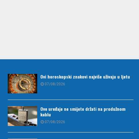
Ovi horoskopski znakovi najviše uživaju u ljetu
07/08/2026
Ove uređaje ne smijete držati na produžnom
kablu
07/08/2026