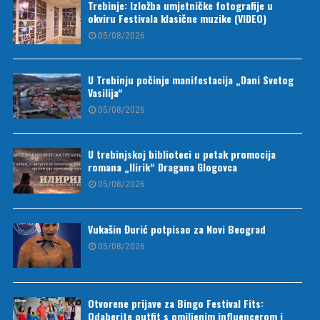
Trebinje: Izložba umjetničke fotografije u
okviru Festivala klasične muzike (VIDEO)
05/08/2026
U Trebinju počinje manifestacija „Dani Svetog
Vasilija“
05/08/2026
U trebinjskoj biblioteci u petak promocija
romana „Ilirik“ Dragana Glogovca
05/08/2026
Vukašin Đurić potpisao za Novi Beograd
05/08/2026
Otvorene prijave za Bingo Festival Fits:
Odaberite outfit s omiljenim influencerom i