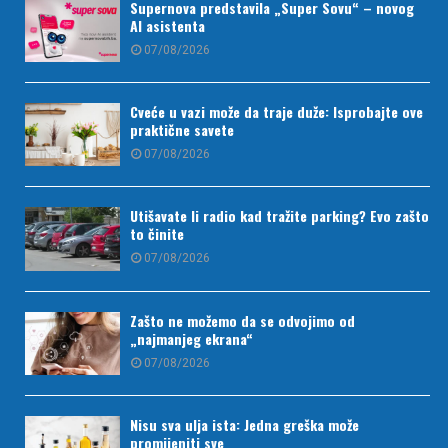
Supernova predstavila „Super Sovu“ – novog
AI asistenta
07/08/2026
Cveće u vazi može da traje duže: Isprobajte ove
praktične savete
07/08/2026
Utišavate li radio kad tražite parking? Evo zašto
to činite
07/08/2026
Zašto ne možemo da se odvojimo od
„najmanjeg ekrana“
07/08/2026
Nisu sva ulja ista: Jedna greška može
promijeniti sve