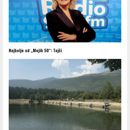
Najbolje od „Mojih 50“: Tajči