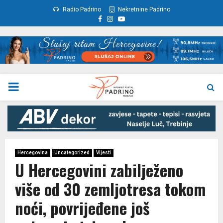
Radio Padrino
Nekretnine Padrino
Facebook
Instagram
Youtube
PRIMARY
MENU
Hercegovina
Uncategorized
Vijesti
U Hercegovini zabilježeno
više od 30 zemljotresa tokom
noći, povrijeđene još