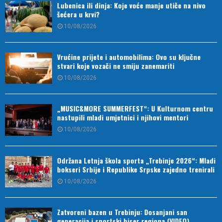
Lubenica ili dinja: Koje voće manje utiče na nivo
šećera u krvi?
10/08/2026
Vrućine prijete i automobilima: Ovo su ključne
stvari koje vozači ne smiju zanemariti
10/08/2026
„MUSIC&MORE SUMMERFEST“: U Kulturnom centru
nastupili mladi umjetnici i njihovi mentori
10/08/2026
Održana Letnja škola sporta „Trebinje 2026“: Mladi
bokseri Srbije i Republike Srpske zajedno trenirali
10/08/2026
Zatvoreni bazen u Trebinju: Dosanjani san
generacija i sportski biser regiona (VIDEO)