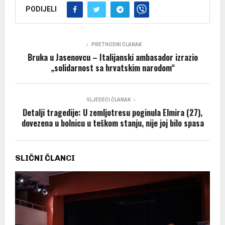
PODIJELI
PRETHODNI ČLANAK
Bruka u Jasenovcu – Italijanski ambasador izrazio
„solidarnost sa hrvatskim narodom“
SLJEDEĆI ČLANAK
Detalji tragedije: U zemljotresu poginula Elmira (27),
dovezena u bolnicu u teškom stanju, nije joj bilo spasa
SLIČNI ČLANCI