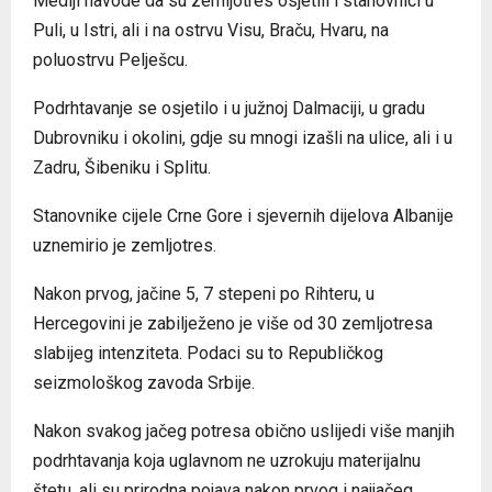
Mediji navode da su zemljotres osjetili i stanovnici u
Puli, u Istri, ali i na ostrvu Visu, Braču, Hvaru, na
poluostrvu Pelješcu.
Podrhtavanje se osjetilo i u južnoj Dalmaciji, u gradu
Dubrovniku i okolini, gdje su mnogi izašli na ulice, ali i u
Zadru, Šibeniku i Splitu.
Stanovnike cijele Crne Gore i sjevernih dijelova Albanije
uznemirio je zemljotres.
Nakon prvog, jačine 5, 7 stepeni po Rihteru, u
Hercegovini je zabilježeno je više od 30 zemljotresa
slabijeg intenziteta. Podaci su to Republičkog
seizmološkog zavoda Srbije.
Nakon svakog jačeg potresa obično uslijedi više manjih
podrhtavanja koja uglavnom ne uzrokuju materijalnu
štetu, ali su prirodna pojava nakon prvog i najjačeg