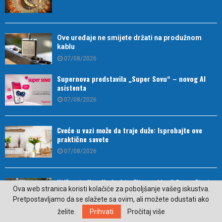
Ove uređaje ne smijete držati na produžnom
kablu
07/08/2026
Supernova predstavila „Super Sovu“ – novog AI
asistenta
07/08/2026
Cveće u vazi može da traje duže: Isprobajte ove
praktične savete
07/08/2026
Utišavate li radio kad tražite parking? Evo zašto to
Ova web stranica koristi kolačiće za poboljšanje vašeg iskustva.
činite
Pretpostavljamo da se slažete sa ovim, ali možete odustati ako
07/08/2026
želite.
Prihvati
Pročitaj više