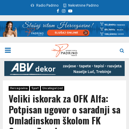
Radio Padrino
Nekretnine Padrino
Facebook
Instagram
Youtube
PRIMARY
MENU
Hercegovina
Sport
Uncategorized
Veliki iskorak za OFK Alfa:
Potpisan ugovor o saradnji sa
Omladinskom školom FK