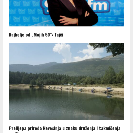
Najbolje od „Mojih 50“: Tajči
Prelijepa priroda Nevesinja u znaku druženja i takmičenja
na Alagovcu