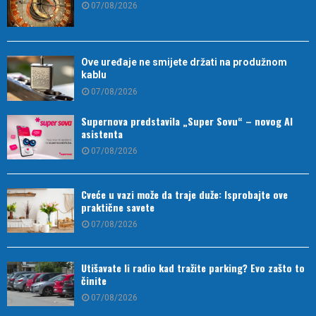
Ove uređaje ne smijete držati na produžnom
kablu
07/08/2026
Supernova predstavila „Super Sovu“ – novog AI
asistenta
07/08/2026
Cveće u vazi može da traje duže: Isprobajte ove
praktične savete
07/08/2026
Utišavate li radio kad tražite parking? Evo zašto to
činite
07/08/2026
Zašto ne možemo da se odvojimo od „najmanjeg
ekrana“