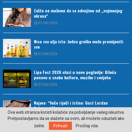
07/08/2026
Nisu sva ulja ista: Jedna greška može promijeniti
sve
07/08/2026
Lipa Fest 2026 ulazi u novo poglavlje: Bileća
ponovo u znaku kulture, muzike i smijeha
07/08/2026
Najava: “Veče riječi i istine: Gost Lordan
Zafranović”
07/08/2026
Ova web stranica koristi kolačiće za poboljšanje vašeg iskustva.
Kako je direktor postao prvi uzgajivač autohtonog
kukuruza
Pretpostavljamo da se slažete sa ovim, ali možete odustati ako
želite.
Prihvati
Pročitaj više
07/08/2026