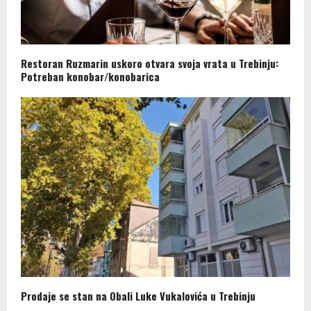
Restoran Ruzmarin uskoro otvara svoja vrata u Trebinju:
Potreban konobar/konobarica
Prodaje se stan na Obali Luke Vukalovića u Trebinju