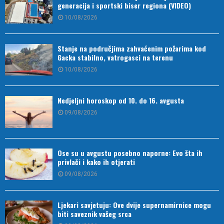
Stanje na područjima zahvaćenim požarima kod
Gacka stabilno, vatrogasci na terenu
10/08/2026
Nedjeljni horoskop od 10. do 16. avgusta
09/08/2026
Ose su u avgustu posebno naporne: Evo šta ih
privlači i kako ih otjerati
09/08/2026
Ljekari savjetuju: Ove dvije supernamirnice mogu
biti saveznik vašeg srca
09/08/2026
Najbolje od „Mojih 50“: Tajči
09/08/2026