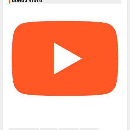
CRVENA ZVEZDA
FUDBAL
OFK ALFA
TREBINJE
PODIJELI