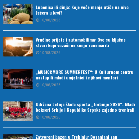
Vrućine prijete i automobilima: Ovo su ključne
stvari koje vozači ne smiju zanemariti
10/08/2026
„MUSIC&MORE SUMMERFEST“: U Kulturnom centru
nastupili mladi umjetnici i njihovi mentori
10/08/2026
Održana Letnja škola sporta „Trebinje 2026“: Mladi
bokseri Srbije i Republike Srpske zajedno trenirali
10/08/2026
Zatvoreni bazen u Trebinju: Dosanjani san
generacija i sportski biser regiona (VIDEO)
10/08/2026