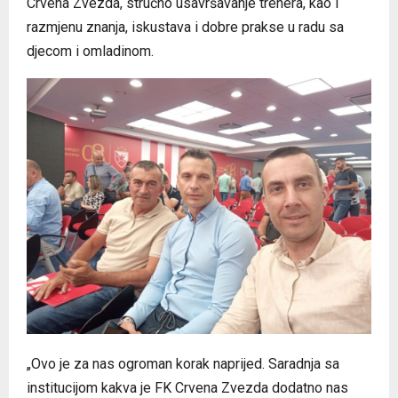
Crvena Zvezda, stručno usavršavanje trenera, kao i
razmjenu znanja, iskustava i dobre prakse u radu sa
djecom i omladinom.
„Ovo je za nas ogroman korak naprijed. Saradnja sa
institucijom kakva je FK Crvena Zvezda dodatno nas
motiviše da radimo još jače i posvećenije. Vjerujemo da
će naši igrači, treneri i cijela zajednica osjetiti konkretne
rezultate ove saradnje“, poručuju iz OFK Alfa.