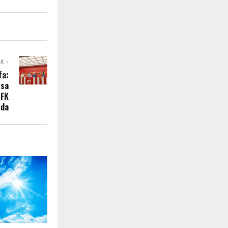
AK
fa:
 sa
 FK
zda