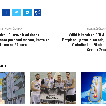
RETHODNI ČLANAK
SLJEDEĆI ČLAN
dva i Dubrovnik od danas
Veliki iskorak za OFK Al
novo povezani morem, karta za
Potpisan ugovor o saradnji
tamaran 50 evra
Omladinskom školom
Crvena Zve
NCI