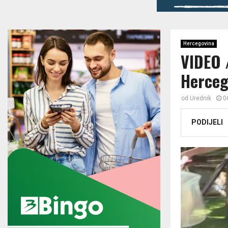
Hercegovina
VIDEO 
Herce
od
Urednik
0
PODIJELI