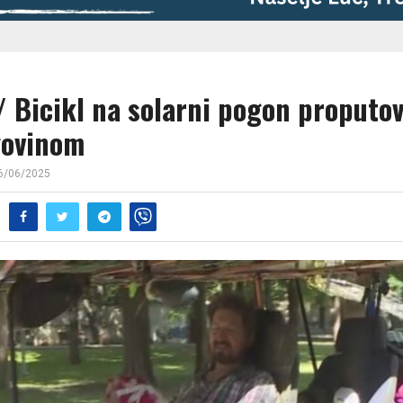
/ Bicikl na solarni pogon proputov
govinom
6/06/2025