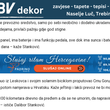
e prevozno sredstvo, samo po sebi neobično i dodatno ukrašen
dejama, privlači pažnju gdje god stigne.
 panel, ima baterije i ima funkciju pedala, sve dok ima sunca i ba
 dana – kaže Stanković.
nuo iz Leskovca i svojim solarnim biciklom proputovao Crnu Goru,
potom namjerava u Hrvatsku. Kaže jeftiniji i lakši prevoz ne bi m
100 kilometara dnevno da pređem a da se ne umorim, da napravi
– ističe Dalibor Stanković.