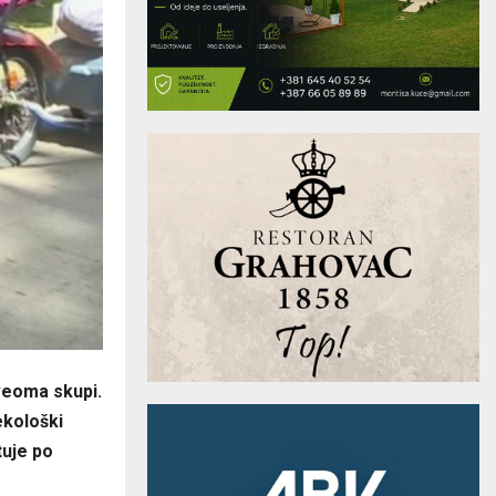
 veoma skupi.
ekološki
tuje po