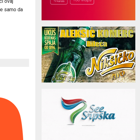
ći ovaj
 je samo da