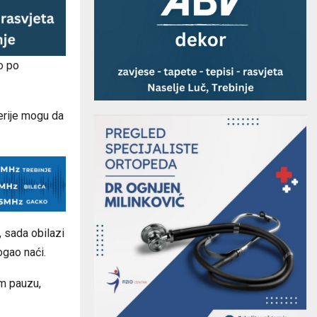
o po
terije mogu da
 sada obilazi
ogao naći.
m pauzu,