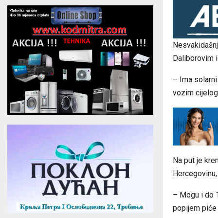
Nesvakidašnj
Daliborovim i
– Ima solarni
vozim cijelog
Na put je kre
Hercegovinu, 
– Mogu i do 
popijem piće 