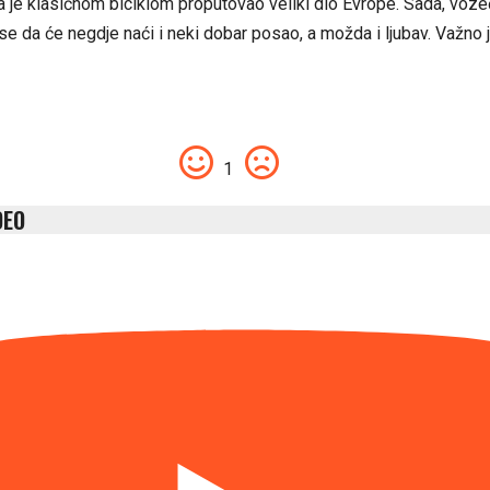
a je klasičnom biciklom proputovao veliki dio Evrope. Sada, voze
 se da će negdje naći i neki dobar posao, a možda i ljubav. Važno
1
DEO