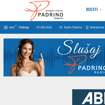
VIJESTI
C
Trebinje
07/08/2026
Radio Padrino
Nekretnine 
34.3