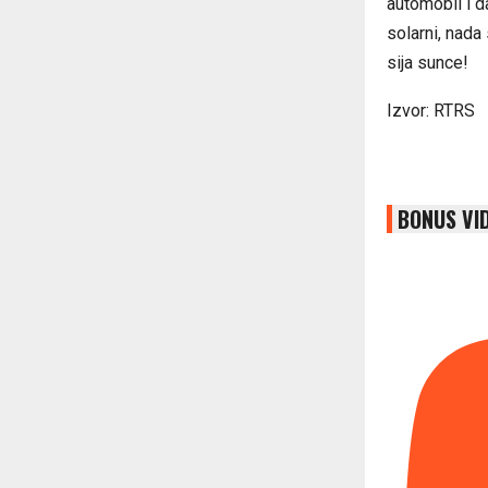
automobil i d
solarni, nada
sija sunce!
Izvor: RTRS
BONUS VI