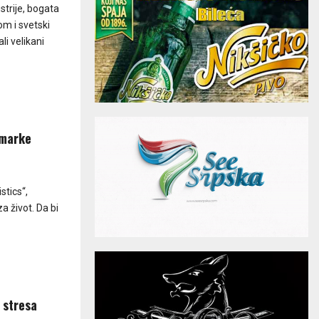
strije, bogata
m i svetski
i velikani
 marke
stics“,
a život. Da bi
 stresa