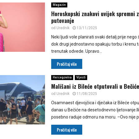
Magazin
Horoskopski znakovi uvijek spremni 
putovanje
od
Urednik
13/11/2025
Neki ljudi vole planirati svaki detalj prije nego
dok drugi jednostavno spakuju torbu i krenu 
trenutak odvede. Upravo...
Pročitaj više
Hercegovina
Vijesti
Mališani iz Bileće otputovali u Bečić
od
Urednik
11/08/2025
Osamnaest djevojčica i dječaka iz Bileće otpu
danas u Bečiće na desetodnevno ljetovanje.Il
posebno raduje odmoru na moru. –Ovo nije prv
Pročitaj više