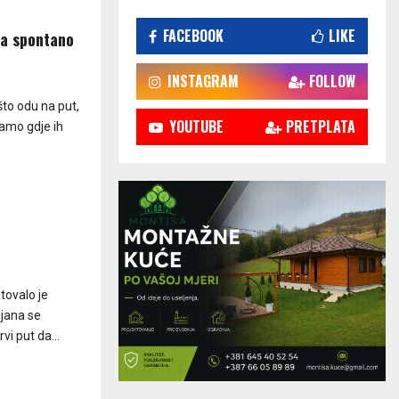
FACEBOOK
LIKE
za spontano
INSTAGRAM
FOLLOW
 što odu na put,
YOUTUBE
PRETPLATA
tamo gdje ih
e
tovalo je
ijana se
i put da...