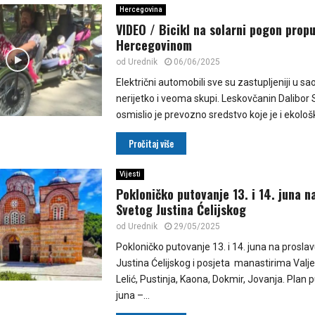
Hercegovina
VIDEO / Bicikl na solarni pogon propu
Hercegovinom
od
Urednik
06/06/2025
Električni automobili sve su zastupljeniji u sao
nerijetko i veoma skupi. Leskovčanin Dalibor
osmislio je prevozno sredstvo koje je i ekološki
Pročitaj više
Vijesti
Pokloničko putovanje 13. i 14. juna n
Svetog Justina Ćelijskog
od
Urednik
29/05/2025
Pokloničko putovanje 13. i 14. juna na prosla
Justina Ćelijskog i posjeta manastirima Valjev
Lelić, Pustinja, Kaona, Dokmir, Jovanja. Plan p
juna –...