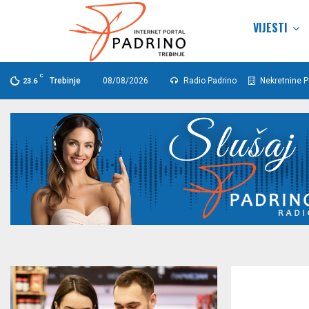
VIJESTI
C
Trebinje
08/08/2026
Radio Padrino
Nekretnine P
23.6