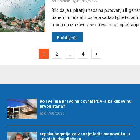
od
Urednik
06/09/2024
Bilo da je u pitanju haos na putovanju ili gene
uznemirujuća atmosfera kada stignete, odm
mogu da izazovu više stresa nego opuštanja. 
Pročitaj više
ija
1
2
…
4
Ko sve ima pravo na povrat PDV-a za kupovinu
prvog stana?
07/08/2026
Srpska bogatija za 27 najmlađih stanovnika: U
Trebinju dva dječaka