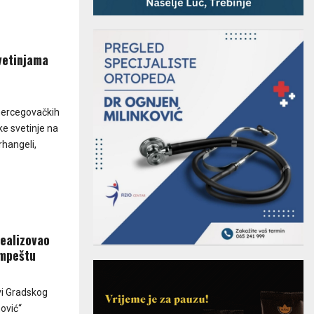
vetinjama
 hercegovačkih
ske svetinje na
rhangeli,
realizovao
impeštu
ovi Gradskog
ović“