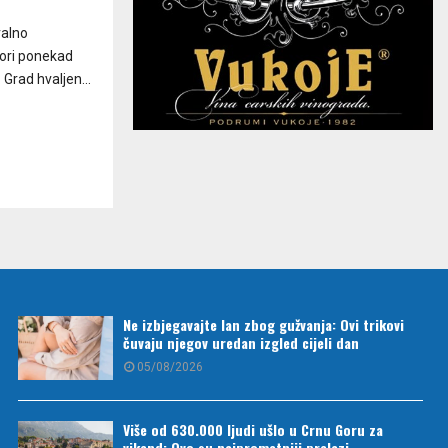
ralno
ori ponekad
Grad hvaljen...
Ne izbjegavajte lan zbog gužvanja: Ovi trikovi
čuvaju njegov uredan izgled cijeli dan
05/08/2026
Više od 630.000 ljudi ušlo u Crnu Goru za
vikend: Ovo su najprometniji prelazi