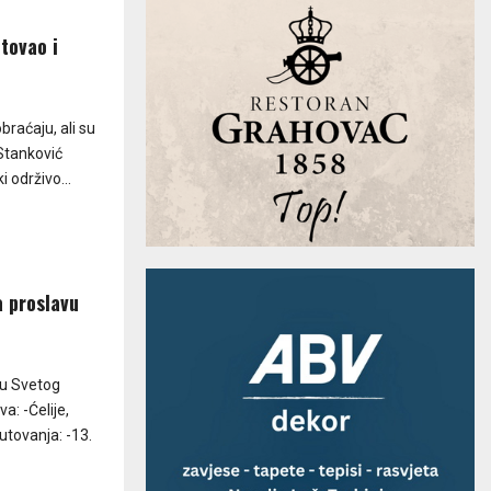
tovao i
braćaju, ali su
 Stanković
 održivo...
a proslavu
vu Svetog
a: -Ćelije,
utovanja: -13.