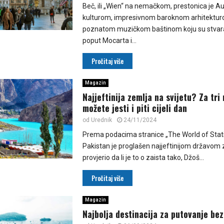
Beč, ili „Wien“ na nemačkom, prestonica je Au
kulturom, impresivnom baroknom arhitekturo
poznatom muzičkom baštinom koju su stvaral
poput Mocarta i...
Pročitaj više
Magazin
Najjeftinija zemlja na svijetu? Za tri
možete jesti i piti cijeli dan
od
Urednik
24/11/2024
Prema podacima stranice „The World of Stati
Pakistan je proglašen najjeftinijom državom z
provjerio da li je to o zaista tako, Džoš...
Pročitaj više
Magazin
Najbolja destinacija za putovanje bez