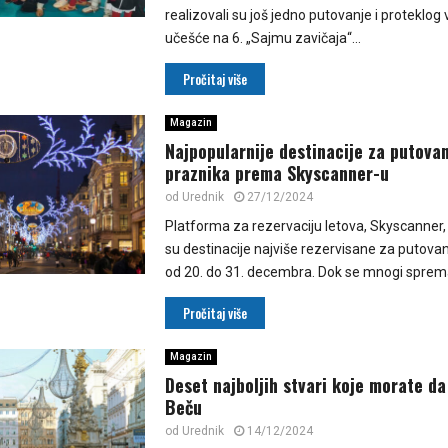
realizovali su još jedno putovanje i proteklog 
učešće na 6. „Sajmu zavičaja“...
Pročitaj više
Magazin
Najpopularnije destinacije za putova
praznika prema Skyscanner-u
od
Urednik
27/12/2024
Platforma za rezervaciju letova, Skyscanner, o
su destinacije najviše rezervisane za putovan
od 20. do 31. decembra. Dok se mnogi sprema
Pročitaj više
Magazin
Deset najboljih stvari koje morate da
Beču
od
Urednik
14/12/2024