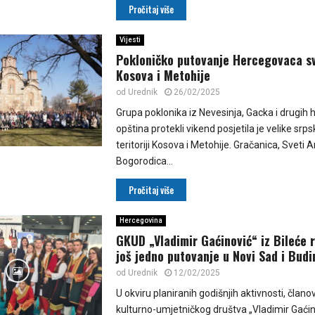
Pročitaj više
Vijesti
Pokloničko putovanje Hercegovaca s
Kosova i Metohije
od
Urednik
26/02/2025
Grupa poklonika iz Nevesinja, Gacka i drugih
opština protekli vikend posjetila je velike srp
teritoriji Kosova i Metohije. Gračanica, Sveti A
Bogorodica...
Pročitaj više
Hercegovina
GKUD „Vladimir Gaćinović“ iz Bileće 
još jedno putovanje u Novi Sad i Bud
od
Urednik
12/02/2025
U okviru planiranih godišnjih aktivnosti, član
kulturno-umjetničkog društva „Vladimir Gaćin