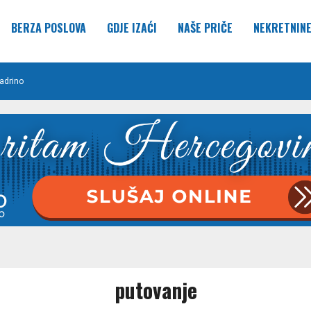
BERZA POSLOVA
GDJE IZAĆI
NAŠE PRIČE
NEKRETNIN
adrino
putovanje