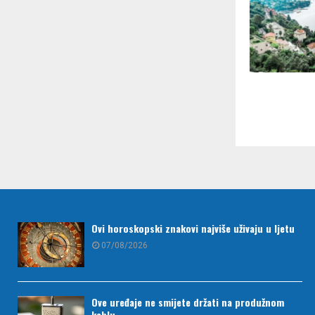
Paginac
članaka
Ovi horoskopski znakovi najviše uživaju u ljetu
07/08/2026
Ove uređaje ne smijete držati na produžnom
kablu