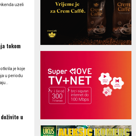
vikenda uzeli
nja tokom
tkrila je koje
ja u periodu
ju...
 doživite u