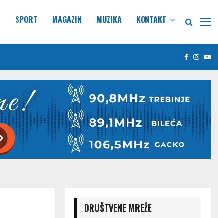
E
SPORT
MAGAZIN
MUZIKA
KONTAKT
Facebook
Insta
Yo
DRUŠTVENE MREŽE