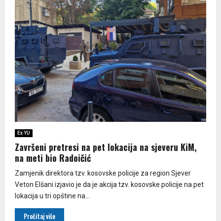
Ex YU
Završeni pretresi na pet lokacija na sjeveru KiM,
na meti bio Radoičić
Zamjenik direktora tzv. kosovske policije za region Sjever
Veton Elšani izjavio je da je akcija tzv. kosovske policije na pet
lokacija u tri opštine na...
Pročitaj više