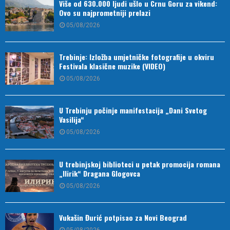
Više od 630.000 ljudi ušlo u Crnu Goru za vikend:
Ovo su najprometniji prelazi
05/08/2026
Trebinje: Izložba umjetničke fotografije u okviru
Festivala klasične muzike (VIDEO)
05/08/2026
U Trebinju počinje manifestacija „Dani Svetog
Vasilija“
05/08/2026
U trebinjskoj biblioteci u petak promocija romana
„Ilirik“ Dragana Glogovca
05/08/2026
Vukašin Đurić potpisao za Novi Beograd
05/08/2026