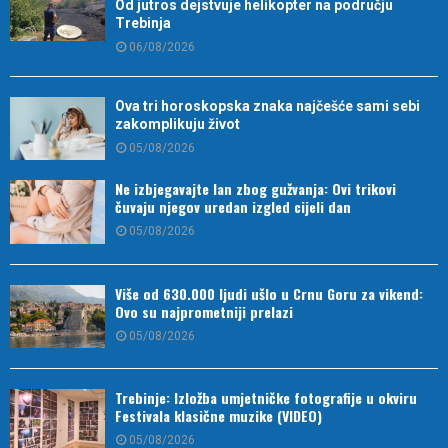
Od jutros dejstvuje helikopter na području
Trebinja
06/08/2026
Ova tri horoskopska znaka najčešće sami sebi
zakomplikuju život
05/08/2026
Ne izbjegavajte lan zbog gužvanja: Ovi trikovi
čuvaju njegov uredan izgled cijeli dan
05/08/2026
Više od 630.000 ljudi ušlo u Crnu Goru za vikend:
Ovo su najprometniji prelazi
05/08/2026
Trebinje: Izložba umjetničke fotografije u okviru
Festivala klasične muzike (VIDEO)
05/08/2026