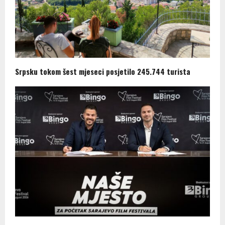
Srpsku tokom šest mjeseci posjetilo 245.744 turista