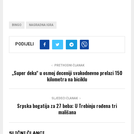
BINGO
NAGRADNA IGRA
PODIJELI
PRETHODNI ČLANAK
„Super deka“ u osmoj deceniji svakodnevno prelazi 150
kilometra na biciklu
SLJEDEĆI ČLANAK
Srpska bogatija za 27 beba: U Trebinju rođena tri
mališana
SLIČNI ČLANCI