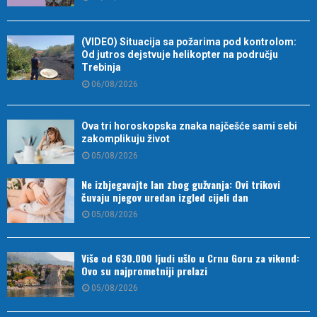
(VIDEO) Situacija sa požarima pod kontrolom:
Od jutros dejstvuje helikopter na području
Trebinja
06/08/2026
Ova tri horoskopska znaka najčešće sami sebi
zakomplikuju život
05/08/2026
Ne izbjegavajte lan zbog gužvanja: Ovi trikovi
čuvaju njegov uredan izgled cijeli dan
05/08/2026
Više od 630.000 ljudi ušlo u Crnu Goru za vikend:
Ovo su najprometniji prelazi
05/08/2026