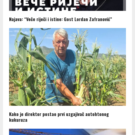
Najava: “Veče riječi i istine: Gost Lordan Zafranović”
Kako je direktor postao prvi uzgajivač autohtonog
kukuruza