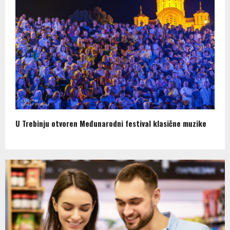
U Trebinju otvoren Međunarodni festival klasične muzike