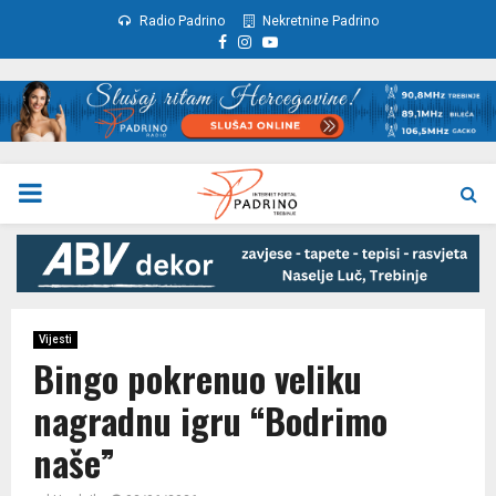
Radio Padrino
Nekretnine Padrino
Facebook
Instagram
Youtube
PRIMARY
MENU
Vijesti
Bingo pokrenuo veliku
nagradnu igru “Bodrimo
naše”