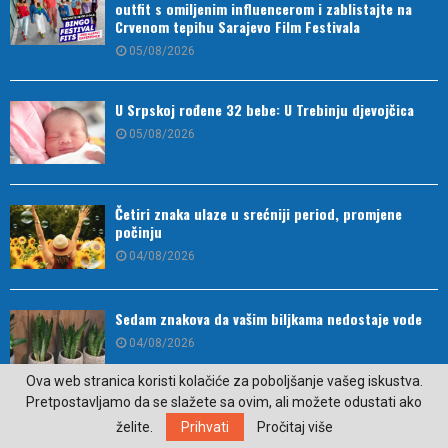
outfit s omiljenim influencerom i zablistajte na
Crvenom tepihu Sarajevo Film Festivala
05/08/2026
U Srpskoj rođene 32 bebe: U Trebinju djevojčica
05/08/2026
Četiri znaka ulaze u srećniji period, promjene
počinju
04/08/2026
Sedam znakova da vašim biljkama nedostaje vode
04/08/2026
Ova web stranica koristi kolačiće za poboljšanje vašeg iskustva.
Pretpostavljamo da se slažete sa ovim, ali možete odustati ako
želite.
Prihvati
Pročitaj više