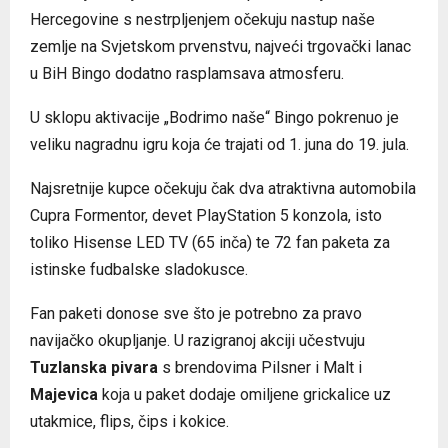
Hercegovine s nestrpljenjem očekuju nastup naše
zemlje na Svjetskom prvenstvu, najveći trgovački lanac
u BiH Bingo dodatno rasplamsava atmosferu.
U sklopu aktivacije „Bodrimo naše“ Bingo pokrenuo je
veliku nagradnu igru koja će trajati od 1. juna do 19. jula.
Najsretnije kupce očekuju čak dva atraktivna automobila
Cupra Formentor, devet PlayStation 5 konzola, isto
toliko Hisense LED TV (65 inča) te 72 fan paketa za
istinske fudbalske sladokusce.
Fan paketi donose sve što je potrebno za pravo
navijačko okupljanje. U razigranoj akciji učestvuju
Tuzlanska pivara
s brendovima Pilsner i Malt i
Majevica
koja u paket dodaje omiljene grickalice uz
utakmice, flips, čips i kokice.