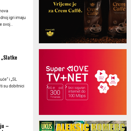
rnova
noj igri imaju
 svoj...
 „Slatke
uće“ i „SL
ti su dobitnici
ju –