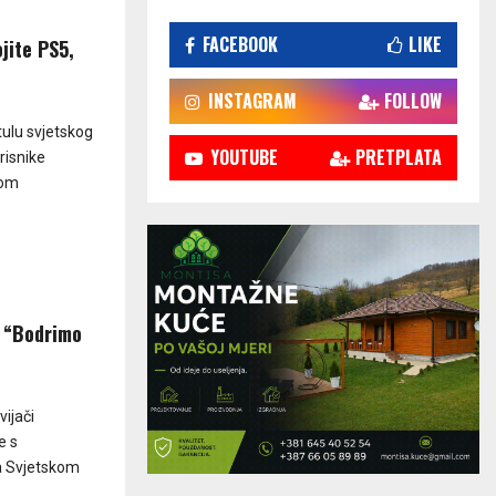
FACEBOOK
LIKE
jite PS5,
INSTAGRAM
FOLLOW
tulu svjetskog
YOUTUBE
PRETPLATA
risnike
nom
u “Bodrimo
ijači
e s
a Svjetskom