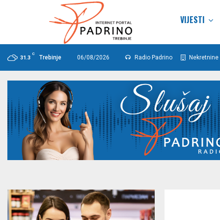
VIJESTI
C
Trebinje
06/08/2026
Radio Padrino
Nekretnine 
31.3