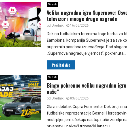
Vijesti
Velika nagradna igra Supernove: Osvo
televizor i mnoge druge nagrade
od
Urednik
16/06/2026
Dok na fudbalskim terenima traje borba za ti
šampiona, kompanija Supernova je za sve ko
pripremila posebna iznenađenja. Pod sloga
„Supernova nagrađuje vjernost“, pokrenuta...
Pročitaj više
Vijesti
Bingo pokrenuo veliku nagradnu igr
naše”
od
Urednik
03/06/2026
Glavni dobitak Cupra Formentor Dok brojni nav
fudbalske reprezentacije Bosne i Hercegovin
nestrpljenjem očekuju nastup naše zemlje n
prvenstvu, najveći trgovački lanac u...