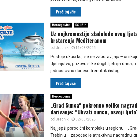
Pročitaj više
Hercegovina
RS i BiH
Uz najkremastije sladolede ovog ljet
krstarenja Mediteranom
od
Urednik
11/08/2025
Postoje ukusi koji se ne zaboravljaju – oni koj
djetinjstvo, prizovu slike dugih ljetnjih dana, m
jednostavno donesu trenutak čistog...
Pročitaj više
Hercegovina
„Grad Sunca“ pokrenuo veliko nagra
darivanje: “Uhvati sunce, osvoji ljeto
od
Urednik
02/05/2025
Najljepši porodični kompleks u regionu – „Gr
Trebinju – započeo je atraktivnu nagradnu ig