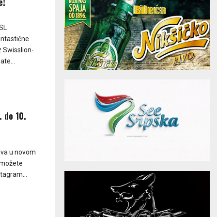
e!
 SL
antastične
 Swisslion-
te...
 do 10.
živa u novom
u možete
stagram...