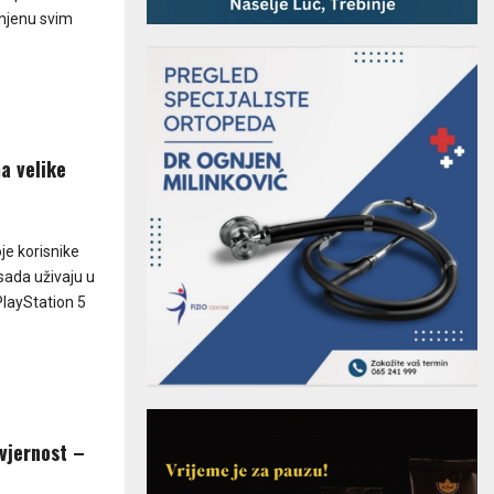
enjenu svim
a velike
e korisnike
sada uživaju u
PlayStation 5
vjernost –