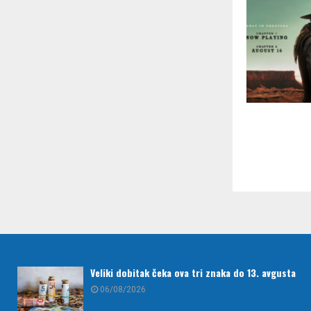
Paginac
članaka
Veliki dobitak čeka ova tri znaka do 13. avgusta
06/08/2026