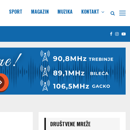
E
SPORT
MAGAZIN
MUZIKA
KONTAKT
Facebook
Insta
Yo
DRUŠTVENE MREŽE