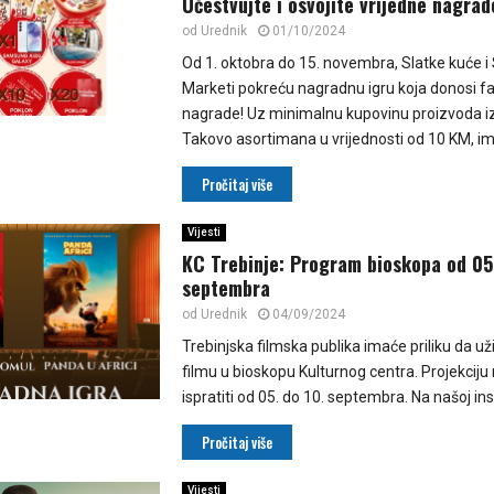
Učestvujte i osvojite vrijedne nagrad
od
Urednik
01/10/2024
Od 1. oktobra do 15. novembra, Slatke kuće i
Marketi pokreću nagradnu igru koja donosi f
nagrade! Uz minimalnu kupovinu proizvoda iz
Takovo asortimana u vrijednosti od 10 KM, ima
Pročitaj više
Vijesti
KC Trebinje: Program bioskopa od 05.
septembra
od
Urednik
04/09/2024
Trebinjska filmska publika imaće priliku da u
filmu u bioskopu Kulturnog centra. Projekcij
ispratiti od 05. do 10. septembra. Na našoj in
Pročitaj više
Vijesti