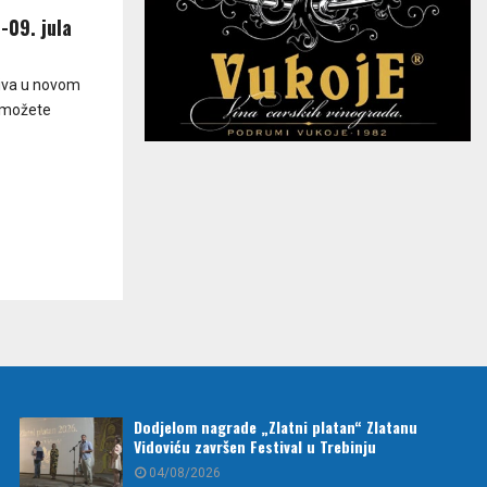
-09. jula
živa u novom
u možete
Dodjelom nagrade „Zlatni platan“ Zlatanu
Vidoviću završen Festival u Trebinju
04/08/2026