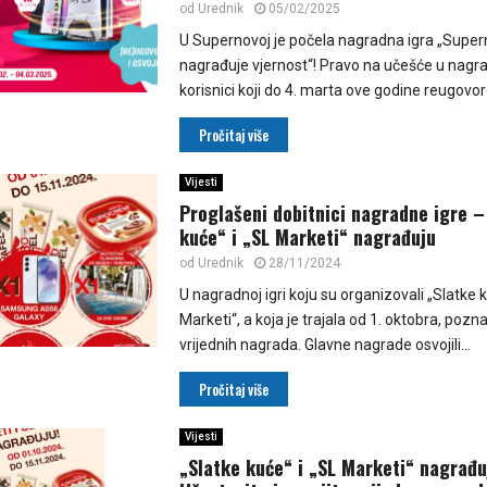
od
Urednik
05/02/2025
U Supernovoj je počela nagradna igra „Supe
nagrađuje vjernost“! Pravo na učešće u nagrad
korisnici koji do 4. marta ove godine reugovore
Pročitaj više
Vijesti
Proglašeni dobitnici nagradne igre –
kuće“ i „SL Marketi“ nagrađuju
od
Urednik
28/11/2024
U nagradnoj igri koju su organizovali „Slatke k
Marketi“, a koja je trajala od 1. oktobra, pozna
vrijednih nagrada. Glavne nagrade osvojili...
Pročitaj više
Vijesti
„Slatke kuće“ i „SL Marketi“ nagrađu