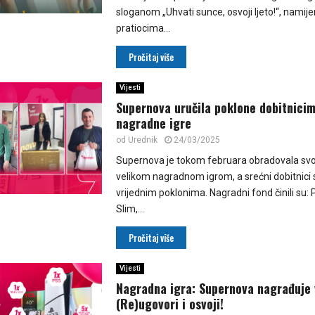
sloganom „Uhvati sunce, osvoji ljeto!“, namij
pratiocima...
Pročitaj više
Vijesti
Supernova uručila poklone dobitnicim
nagradne igre
od
Urednik
24/03/2025
Supernova je tokom februara obradovala svoj
velikom nagradnom igrom, a srećni dobitnici 
vrijednim poklonima. Nagradni fond činili su: 
Slim,...
Pročitaj više
Vijesti
Nagradna igra: Supernova nagrađuje 
(Re)ugovori i osvoji!