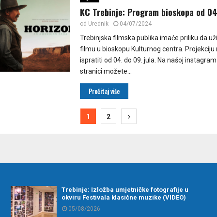
KC Trebinje: Program bioskopa od 04
od
Urednik
04/07/2024
Trebinjska filmska publika imaće priliku da u
filmu u bioskopu Kulturnog centra. Projekcij
ispratiti od 04. do 09. jula. Na našoj instagram
stranici možete...
Pročitaj više
ija
1
2
Trebinje: Izložba umjetničke fotografije u
okviru Festivala klasične muzike (VIDEO)
05/08/2026