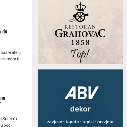
a do
i nas vrate u
iris mora ili
dno
”
ad Sunca“ u
ru pod