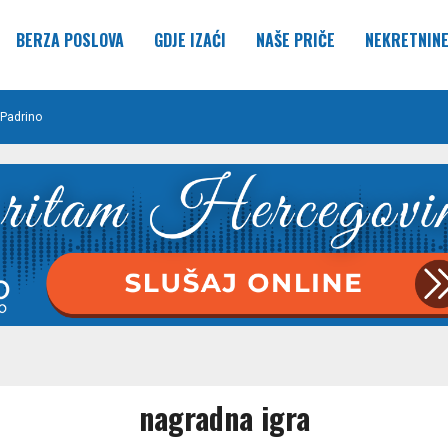
BERZA POSLOVA
GDJE IZAĆI
NAŠE PRIČE
NEKRETNIN
Padrino
nagradna igra