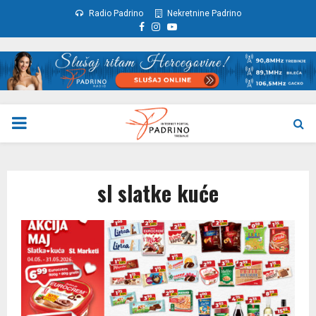
Radio Padrino
Nekretnine Padrino
Facebook
Instagram
Youtube
PRIMARY
MENU
sl slatke kuće