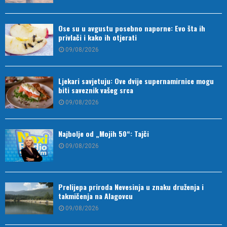
Ose su u avgustu posebno naporne: Evo šta ih
privlači i kako ih otjerati
09/08/2026
Ljekari savjetuju: Ove dvije supernamirnice mogu
biti saveznik vašeg srca
09/08/2026
Najbolje od „Mojih 50“: Tajči
09/08/2026
Prelijepa priroda Nevesinja u znaku druženja i
takmičenja na Alagovcu
09/08/2026