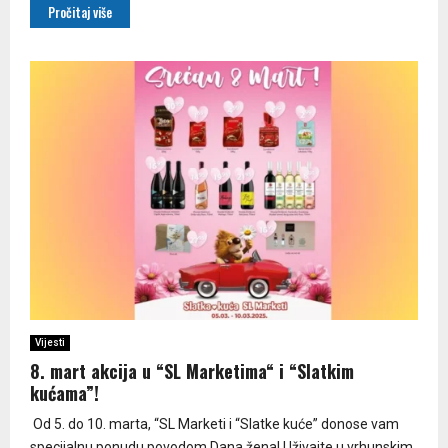
Pročitaj više
Vijesti
8. mart akcija u “SL Marketima“ i “Slatkim
kućama”!
Od 5. do 10. marta, “SL Marketi i “Slatke kuće” donose vam
specijalnu ponudu povodom Dana žena! Uživajte u vrhunskim