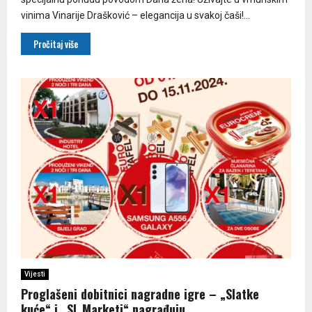
vinima Vinarije Drašković – elegancija u svakoj čaši!...
Pročitaj više
Vijesti
Proglašeni dobitnici nagradne igre – „Slatke
kuće“ i „SL Marketi“ nagrađuju