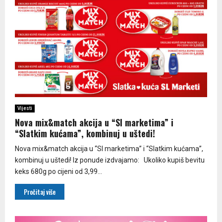
Vijesti
Nova mix&match akcija u “Sl marketima” i
“Slatkim kućama”, kombinuj u uštedi!
Nova mix&match akcija u “Sl marketima” i “Slatkim kućama”,
kombinuj u uštedi! Iz ponude izdvajamo: Ukoliko kupiš bevitu
keks 680g po cijeni od 3,99...
Pročitaj više