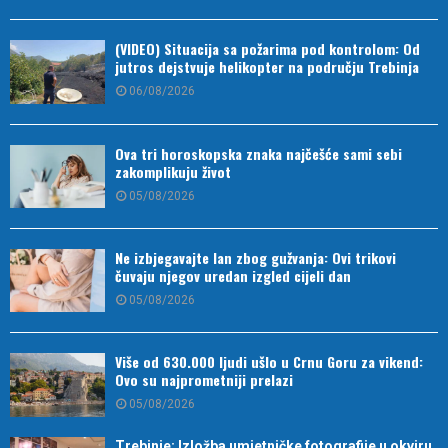
(VIDEO) Situacija sa požarima pod kontrolom: Od
jutros dejstvuje helikopter na području Trebinja
06/08/2026
Ova tri horoskopska znaka najčešće sami sebi
zakomplikuju život
05/08/2026
Ne izbjegavajte lan zbog gužvanja: Ovi trikovi
čuvaju njegov uredan izgled cijeli dan
05/08/2026
Više od 630.000 ljudi ušlo u Crnu Goru za vikend:
Ovo su najprometniji prelazi
05/08/2026
Trebinje: Izložba umjetničke fotografije u okviru