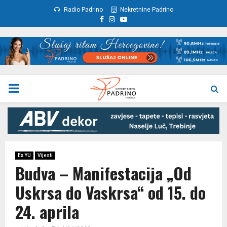
Radio Padrino
Nekretnine Padrino
Facebook
Instagram
Youtube
PRIMARY
MENU
Ex YU
Vijesti
Budva – Manifestacija „Od
Uskrsa do Vaskrsa“ od 15. do
24. aprila