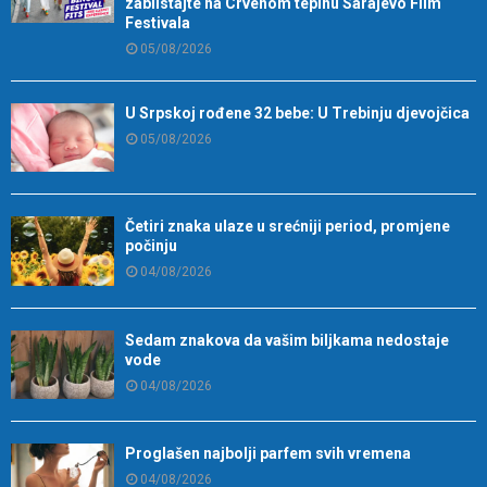
zablistajte na Crvenom tepihu Sarajevo Film
Festivala
05/08/2026
U Srpskoj rođene 32 bebe: U Trebinju djevojčica
05/08/2026
Četiri znaka ulaze u srećniji period, promjene
počinju
04/08/2026
Sedam znakova da vašim biljkama nedostaje
vode
04/08/2026
Proglašen najbolji parfem svih vremena
04/08/2026