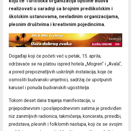
koju će Turistička organizacija opštine Budva
realizovati u saradnji sa brojnim predškolskim i
školskim ustanovama, nevladinim organizacijama,
plesnim društvima i kreativnim pojedincima.
Događaji koji će početi već u petak, 15. aprila,
održavaće se na platou ispred hotela „Mogren“ i „Avala“,
a pored prepoznatljivih uskršnjih instalacija, koje će
osmisliti budvanski umjetnici, sadržaj će upotpuniti
karusel i ponuda budvanskih ugostitelja.
Tokom deset dana trajanja manifestacije, u
prijepodnevnim i poslijepodnevnim satima je predviđen
niz zanimljivih radionica, takmičenja, koncerata, priredbi,
predstava, plesnih i folklornih nastupa, koji će se svojim