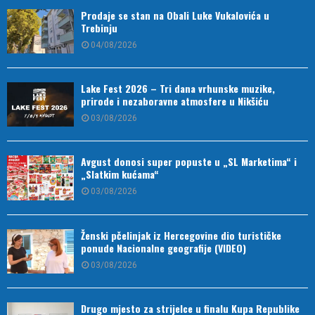
Prodaje se stan na Obali Luke Vukalovića u
Trebinju
04/08/2026
Lake Fest 2026 – Tri dana vrhunske muzike,
prirode i nezaboravne atmosfere u Nikšiću
03/08/2026
Avgust donosi super popuste u „SL Marketima“ i
„Slatkim kućama“
03/08/2026
Ženski pčelinjak iz Hercegovine dio turističke
ponude Nacionalne geografije (VIDEO)
03/08/2026
Drugo mjesto za strijelce u finalu Kupa Republike