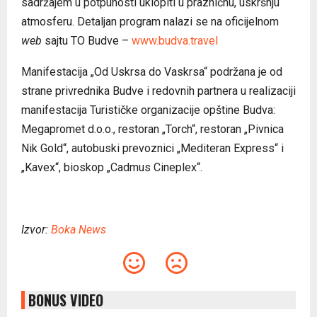
sadržajem u potpunosti uklopiti u prazničnu, uskršnju
atmosferu. Detaljan program nalazi se na oficijelnom
web
sajtu TO Budve –
www.budva.travel
Manifestacija „Od Uskrsa do Vaskrsa“ podržana je od
strane privrednika Budve i redovnih partnera u realizaciji
manifestacija Turističke organizacije opštine Budva:
Megapromet d.o.o., restoran „Torch“, restoran „Pivnica
Nik Gold“, autobuski prevoznici „Mediteran Express“ i
„Kavex“, bioskop „Cadmus Cineplex“.
Izvor:
Boka News
BONUS VIDEO