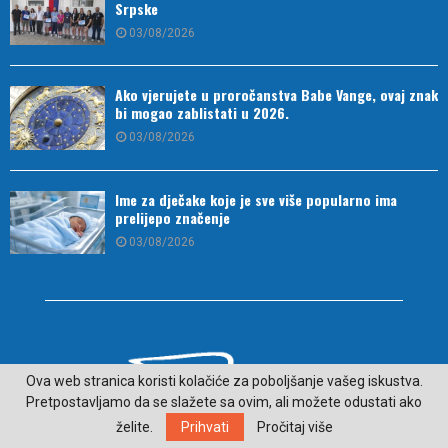
Srpske
03/08/2026
Ako vjerujete u proročanstva Babe Vange, ovaj znak
bi mogao zablistati u 2026.
03/08/2026
Ime za dječake koje je sve više popularno ima
prelijepo značenje
03/08/2026
Ova web stranica koristi kolačiće za poboljšanje vašeg iskustva.
Pretpostavljamo da se slažete sa ovim, ali možete odustati ako
želite.
Prihvati
Pročitaj više