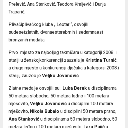
Prelević, Ana Stanković, Teodora Kraljević i Dunja
Traparić.
Plivačiplivačkog kluba „ Leotar “, osvojili
sudesetzlatnih, dvanaestsrebrnih i sedamnaest
bronzanih medalja.
Prvo mjesto za najboljeg takmičara u kategoriji 2008. i
stariji u ženskojkonkurenciji zauzela je
Kristina Turnić
,
a drugo mjesto u konkurenciji dječaka u kategoriji 2008.i
stariji, zauzeo je
V
eljko Jovanović
.
Zlatne medalje osvojili su :
Luka Berak
u disciplinama
50 metara slobodno, 50 metara leđno i 100 metara
mješovito,
Veljko Jovanović
u disciplini 100 metara
mješovito,
Nikola Bubalo
u disciplini 50 metara prsno,
Ana Stanković
u disciplinama 50 metara slobodno, 50
metara leđno i 100 metara mješovito,
Lara Pujić
u