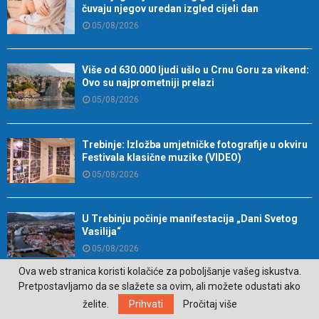
čuvaju njegov uredan izgled cijeli dan
05/08/2026
Više od 630.000 ljudi ušlo u Crnu Goru za vikend:
Ovo su najprometniji prelazi
05/08/2026
Trebinje: Izložba umjetničke fotografije u okviru
Festivala klasične muzike (VIDEO)
05/08/2026
U Trebinju počinje manifestacija „Dani Svetog
Vasilija“
05/08/2026
Ova web stranica koristi kolačiće za poboljšanje vašeg iskustva.
U trebinjskoj biblioteci u petak promocija romana
Pretpostavljamo da se slažete sa ovim, ali možete odustati ako
„Ilirik“ Dragana Glogovca
želite.
Prihvati
Pročitaj više
05/08/2026