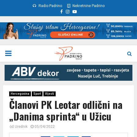
Radio Padrino
Nekretnine Padrino
Facebook
Instagram
Youtube
PRIMARY
MENU
Hercegovina
Sport
Vijesti
Članovi PK Leotar odlični na
„Danima sprinta“ u Užicu
od
Urednik
05/04/2022