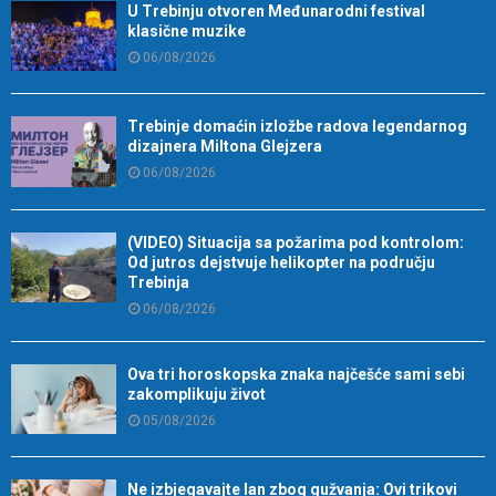
U Trebinju otvoren Međunarodni festival
klasične muzike
06/08/2026
Trebinje domaćin izložbe radova legendarnog
dizajnera Miltona Glejzera
06/08/2026
(VIDEO) Situacija sa požarima pod kontrolom:
Od jutros dejstvuje helikopter na području
Trebinja
06/08/2026
Ova tri horoskopska znaka najčešće sami sebi
zakomplikuju život
05/08/2026
Ne izbjegavajte lan zbog gužvanja: Ovi trikovi