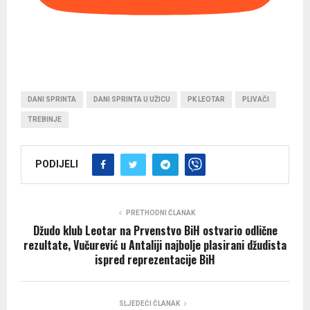
DANI SPRINTA
DANI SPRINTA U UŽICU
PK LEOTAR
PLIVAČI
TREBINJE
PODIJELI
PRETHODNI ČLANAK
Džudo klub Leotar na Prvenstvo BiH ostvario odlične
rezultate, Vučurević u Antaliji najbolje plasirani džudista
ispred reprezentacije BiH
SLJEDEĆI ČLANAK