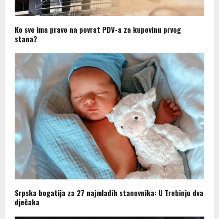
Ko sve ima pravo na povrat PDV-a za kupovinu prvog
stana?
Srpska bogatija za 27 najmlađih stanovnika: U Trebinju dva
dječaka