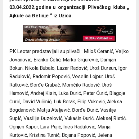
03.04.2022.godine u organizaciji Plivačkog kluba „
Ajkule sa Đetinje “ iz Užica.
PK Leotar predstavljali su plivači : Miloš Ćeranić, Veljko
Jovanović, Branko Čolić, Marko Grgurević, Damjan
Bokun, Nikola Bubalo, Lazar Radović, Uroš Dursun, Igor
Radulović, Radomir Popović, Veselin Lojpur, Uroš
Ratković, Đorđe Grubač, Momčilo Radović, Uroš
Hamović, Andrej Kisin, Luka Đurić, Petar Ćurić, Blagoje
Ćurić, David Vučinić, Luk Berak, Filip Vuković, Aleksa
Bogdanović, Matija Ateljević, Đorđe Đurić, Vasilije
Supić, Vasilije Đuzelović, Vukašin Đurić, Aleksej Ristić,
Ognjen Kapor, Lara Pujić, Ines Radulović, Marija
Kurtović, Kristina Turnić, Bojana Popović, Jelena