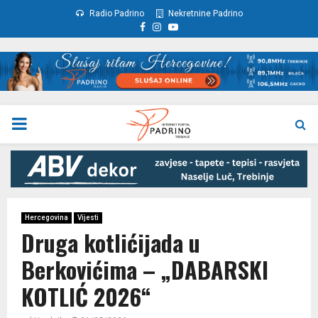
Radio Padrino
Nekretnine Padrino
Facebook
Instagram
Youtube
PRIMARY
MENU
Hercegovina
Vijesti
Druga kotlićijada u
Berkovićima – „DABARSKI
KOTLIĆ 2026“