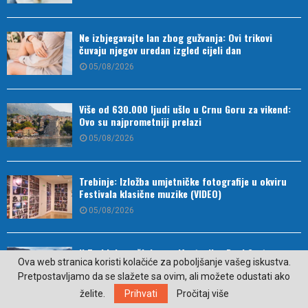
Ne izbjegavajte lan zbog gužvanja: Ovi trikovi
čuvaju njegov uredan izgled cijeli dan
05/08/2026
Više od 630.000 ljudi ušlo u Crnu Goru za vikend:
Ovo su najprometniji prelazi
05/08/2026
Trebinje: Izložba umjetničke fotografije u okviru
Festivala klasične muzike (VIDEO)
05/08/2026
U Trebinju počinje manifestacija „Dani Svetog
Ova web stranica koristi kolačiće za poboljšanje vašeg iskustva.
Vasilija“
Pretpostavljamo da se slažete sa ovim, ali možete odustati ako
05/08/2026
želite.
Prihvati
Pročitaj više