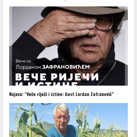
Najava: “Veče riječi i istine: Gost Lordan Zafranović”