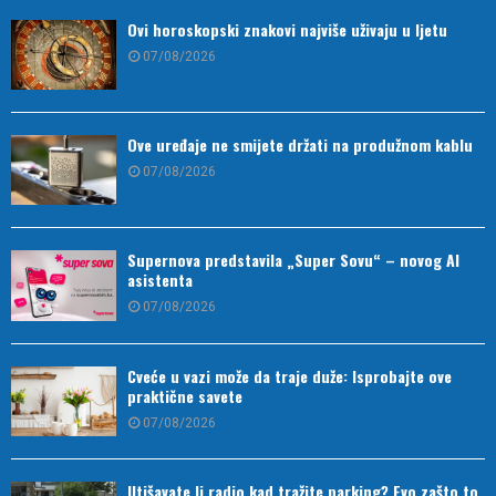
Ovi horoskopski znakovi najviše uživaju u ljetu
07/08/2026
Ove uređaje ne smijete držati na produžnom kablu
07/08/2026
Supernova predstavila „Super Sovu“ – novog AI
asistenta
07/08/2026
Cveće u vazi može da traje duže: Isprobajte ove
praktične savete
07/08/2026
Utišavate li radio kad tražite parking? Evo zašto to