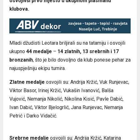
osvojivši prvo mjesto u ukupnom plasmanu
klubova.
Mladi džudisti Leotara briljirali su na tatamiju i osvojili
ukupno
44 medalje
–
14 zlatnih, 13 srebrnih i 17
bronzanih
, što je bilo dovoljno da klub ponese pehar za
najuspješniju ekipu turnira.
Zlatne medalje
osvojili su: Andrija Kržić, Vuk Runjevac,
Viktor Basor, Irinej Kržić, Vukašin Ivanović, Balša
Vujović, Nemanja Nikolić, Nikolina Kisić, Pavle Dabić,
Ivan Dabić, Viktor Bjelogrlić, Jana Runjevac, Nemanja
Petrić i Darko Vidačić.
Srebrne medalje
osvojili su: Andrija Kržić, Katarina