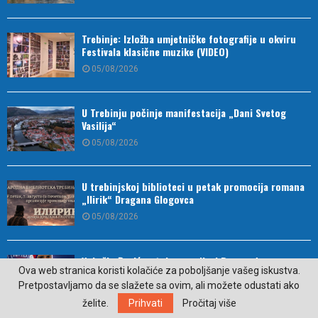
Trebinje: Izložba umjetničke fotografije u okviru
Festivala klasične muzike (VIDEO)
05/08/2026
U Trebinju počinje manifestacija „Dani Svetog
Vasilija“
05/08/2026
U trebinjskoj biblioteci u petak promocija romana
„Ilirik“ Dragana Glogovca
05/08/2026
Vukašin Đurić potpisao za Novi Beograd
Ova web stranica koristi kolačiće za poboljšanje vašeg iskustva.
05/08/2026
Pretpostavljamo da se slažete sa ovim, ali možete odustati ako
želite.
Prihvati
Pročitaj više