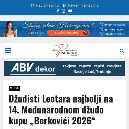
Radio Padrino
Nekretnine Padrino
Facebook
Instagram
Youtube
PRIMARY
MENU
Vijesti
Džudisti Leotara najbolji na
14. Međunarodnom džudo
kupu „Berkovići 2026“