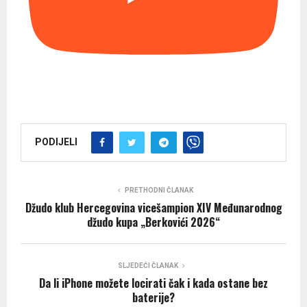
PODIJELI
PRETHODNI ČLANAK
Džudo klub Hercegovina vicešampion XIV Međunarodnog
džudo kupa „Berkovići 2026“
SLJEDEĆI ČLANAK
Da li iPhone možete locirati čak i kada ostane bez
baterije?