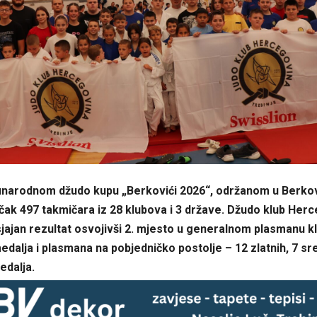
narodnom džudo kupu „Berkovići 2026“, održanom u Berkov
 čak 497 takmičara iz 28 klubova i 3 države. Džudo klub Her
sjajan rezultat osvojivši 2. mjesto u generalnom plasmanu k
dalja i plasmana na pobjedničko postolje – 12 zlatnih, 7 sre
edalja.