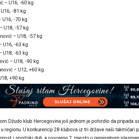
tić – U16, -60 kg
– U16, -81 kg
– U16, -70 kg
– U18, -57 kg
anović – U18, -57 kg
– U16, -63 kg
– U18, -63 kg
ević – U18, -90 kg
anović – U12, +60 kg
 U18, +90 kg
tom Džudo klub Hercegovina još jednom je potvrdio da pripada 
u regionu. U konkurenciji 28 klubova iz tri države naši takmičari 
benost i sportski duh, a osvojeno 2. mjesto u generalnom plasman