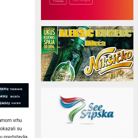
samom vrhu
pokazali su
u predstavlja