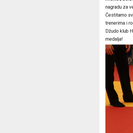
nagradu za vel
Čestitamo svi
trenerima i r
Džudo klub He
medalja!