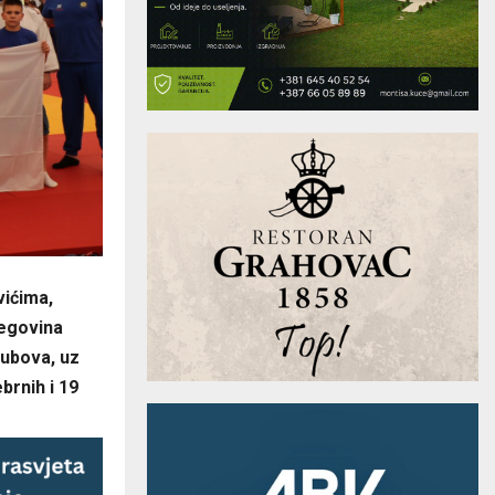
ićima,
cegovina
lubova, uz
brnih i 19