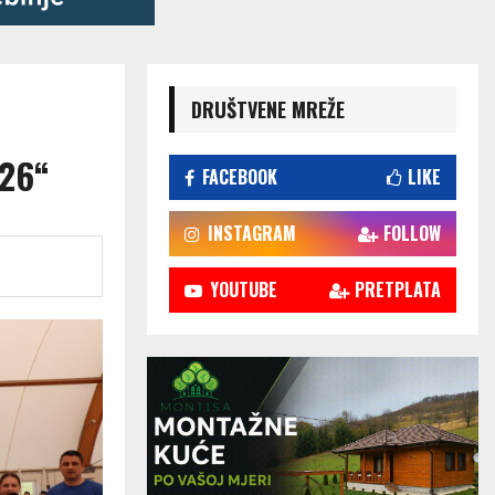
DRUŠTVENE MREŽE
026“
FACEBOOK
LIKE
INSTAGRAM
FOLLOW
YOUTUBE
PRETPLATA