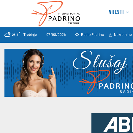
VIJESTI
C
Trebinje
07/08/2026
Radio Padrino
Nekretnine 
23.4