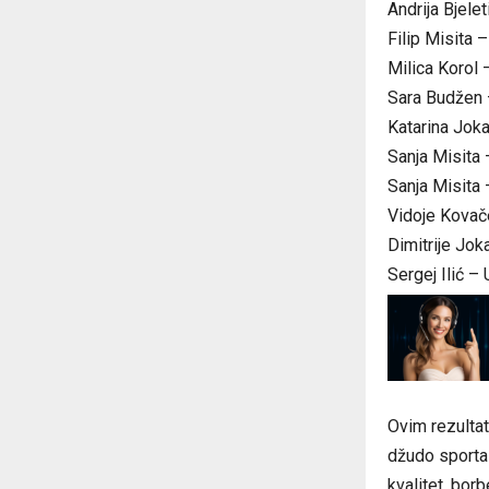
Andrija Bjele
Filip Misita 
Milica Korol 
Sara Budžen 
Katarina Jok
Sanja Misita 
Sanja Misita 
Vidoje Kovač
Dimitrije Jok
Sergej Ilić –
Ovim rezulta
džudo sporta 
kvalitet, bor