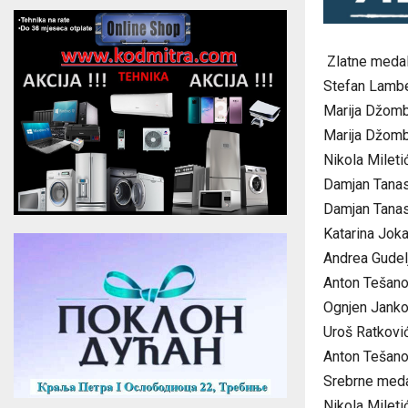
Zlatne medal
Stefan Lambe
Marija Džomb
Marija Džomb
Nikola Mileti
Damjan Tanas
Damjan Tanas
Katarina Jok
Andrea Gudel
Anton Tešano
Ognjen Janko
Uroš Ratkovi
Anton Tešano
Srebrne meda
Nikola Mileti