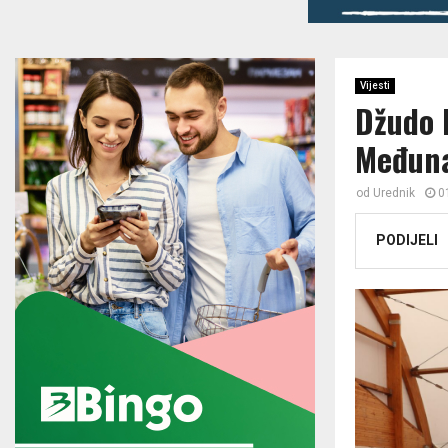
Vijesti
Džudo 
Međuna
od
Urednik
0
PODIJELI