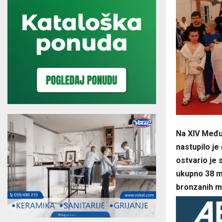
Na XIV Među
nastupilo je
ostvario je 
ukupno 38 me
bronzanih m