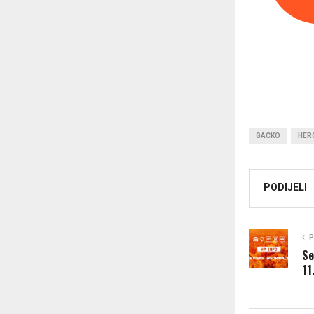
GACKO
HER
PODIJELI
P
Se
11