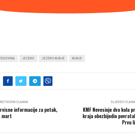
CEGOVINA
JEZERO
JEZERO KLINJE
KLINJE
RETHODNI ČLANAK
SLJEDEĆI ČLAN
rvisne informacije za petak,
KMF Nevesinje dva kola pr
. mart
kraja obezbijedio povrata
Prvu l