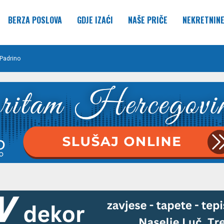
BERZA POSLOVA
GDJE IZAĆI
NAŠE PRIČE
NEKRETNIN
Padrino