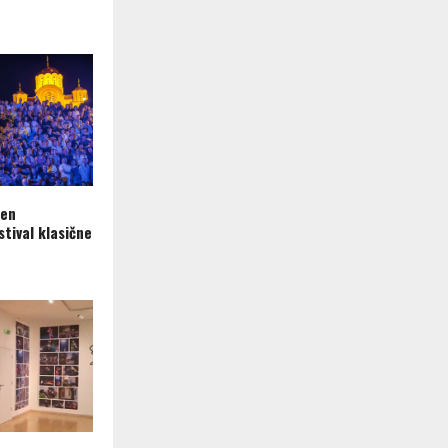
ren
tival klasične