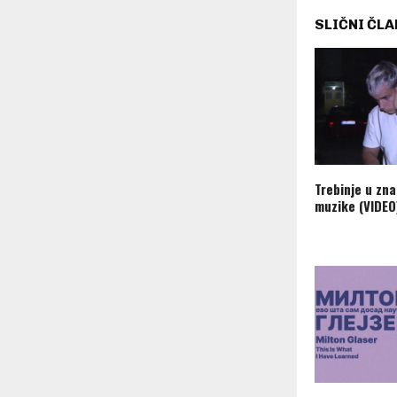
SLIČNI ČLA
Trebinje u zn
muzike (VIDEO