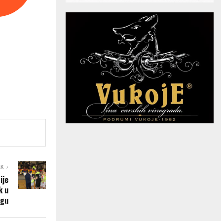
AK
ije
k u
igu