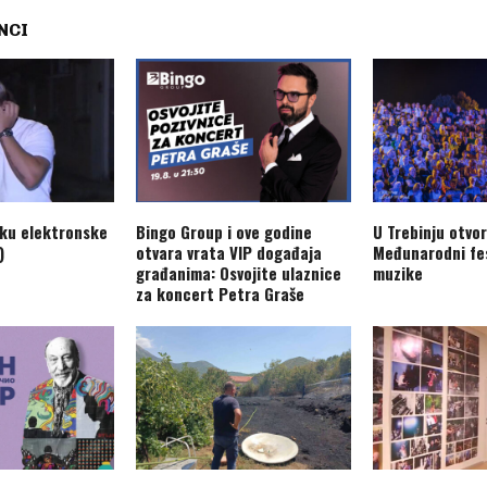
NCI
aku elektronske
Bingo Group i ove godine
U Trebinju otvo
)
otvara vrata VIP događaja
Međunarodni fes
građanima: Osvojite ulaznice
muzike
za koncert Petra Graše