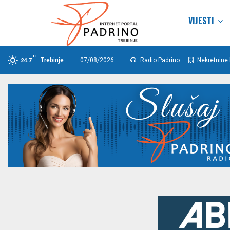
VIJESTI
C
Trebinje
07/08/2026
Radio Padrino
Nekretnine 
24.7