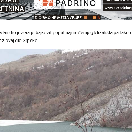
dan dio jezera je bajkovit poput najuređenijeg klizališta pa tako 
oz ovaj dio Srpske.