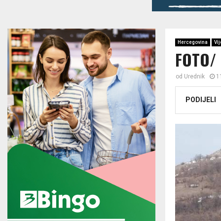
Hercegovina
Vij
FOTO/ 
od
Urednik
1
PODIJELI