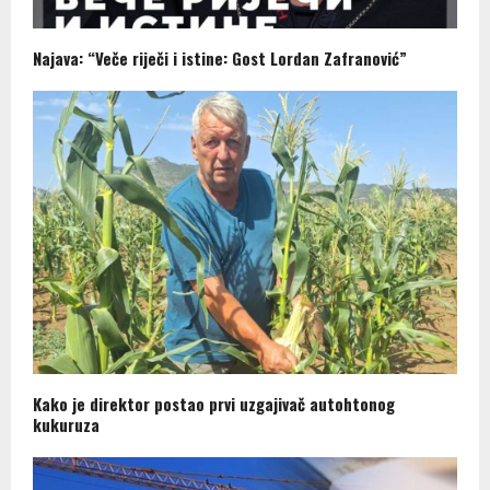
Najava: “Veče riječi i istine: Gost Lordan Zafranović”
Kako je direktor postao prvi uzgajivač autohtonog
kukuruza