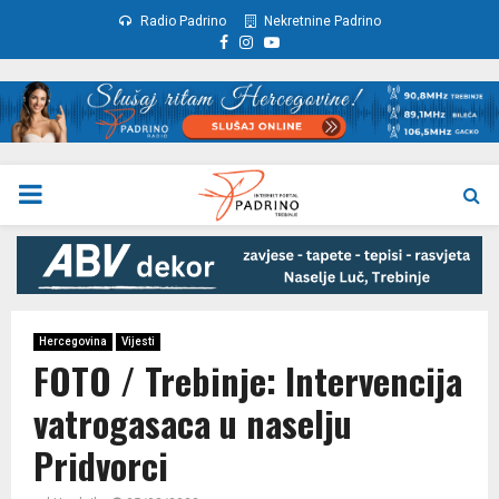
Radio Padrino
Nekretnine Padrino
Facebook
Instagram
Youtube
PRIMARY
MENU
Hercegovina
Vijesti
FOTO / Trebinje: Intervencija
vatrogasaca u naselju
Pridvorci