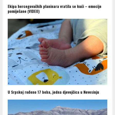
Ekipa hercegovačkih planinara vratila se kući – emocije
pomiješane (VIDEO)
U Srpskoj rođeno 17 beba, jedna djevojčica u Nevesinju