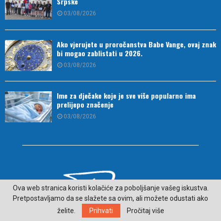
Srpske
03/08/2026
Ako vjerujete u proročanstva Babe Vange, ovaj znak
bi mogao zablistati u 2026.
03/08/2026
Ime za dječake koje je sve više popularno ima
prelijepo značenje
03/08/2026
Ova web stranica koristi kolačiće za poboljšanje vašeg iskustva.
Pretpostavljamo da se slažete sa ovim, ali možete odustati ako
želite.
Prihvati
Pročitaj više