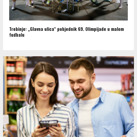
Trebinje: „Glavna ulica“ pobjednik 69. Olimpijade u malom
fudbalu