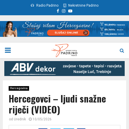
Radio Padrino
Nekretnine Padrino
Facebook
Instagram
Youtube
PRIMARY
MENU
Hercegovina
Hercegovci – ljudi snažne
riječi (VIDEO)
od
Urednik
10/05/2026