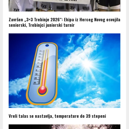
Završen „3×3 Trebinje 2026“: Ekipa iz Herceg Novog osvojila
seniorski, Trebinjci juniorski turnir
Vreli talas se nastavlja, temperature do 39 stepeni