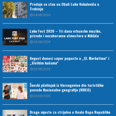
Prodaje se stan na Obali Luke Vukalovića u
Trebinju
04/08/2026
Lake Fest 2026 – Tri dana vrhunske muzike,
prirode i nezaboravne atmosfere u Nikšiću
03/08/2026
Avgust donosi super popuste u „SL Marketima“ i
„Slatkim kućama“
03/08/2026
Ženski pčelinjak iz Hercegovine dio turističke
ponude Nacionalne geografije (VIDEO)
03/08/2026
Drugo mjesto za strijelce u finalu Kupa Republike