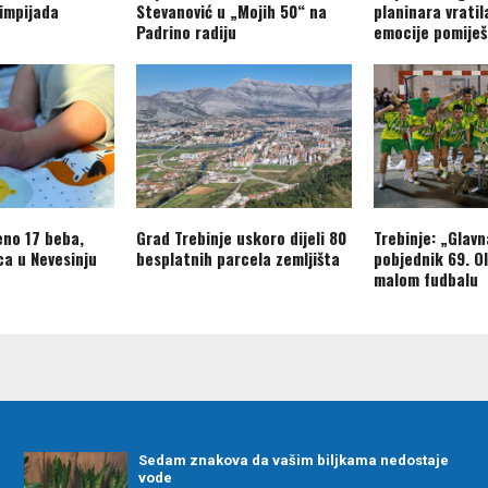
limpijada
Stevanović u „Mojih 50“ na
planinara vratil
Padrino radiju
emocije pomiješ
eno 17 beba,
Grad Trebinje uskoro dijeli 80
Trebinje: „Glavn
ca u Nevesinju
besplatnih parcela zemljišta
pobjednik 69. O
malom fudbalu
Sedam znakova da vašim biljkama nedostaje
vode