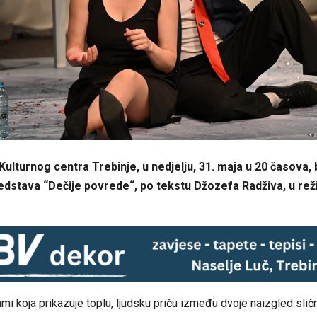
Kulturnog centra Trebinje, u ned‌jelju, 31. maja u 20 časova, 
dstava “Dečije povrede“, po tekstu Džozefa Radživa, u reži
mi koja prikazuje toplu, ljudsku priču između dvoje naizgled sličn