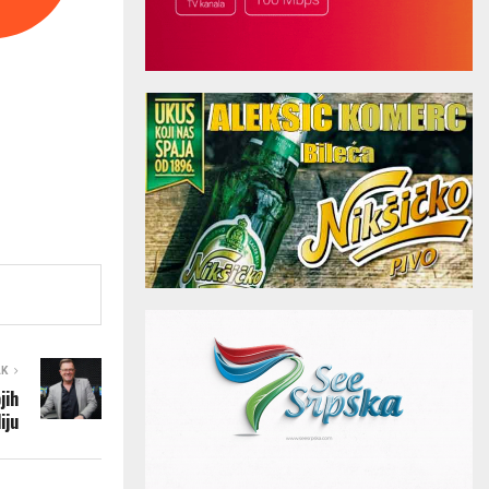
AK
jih
iju