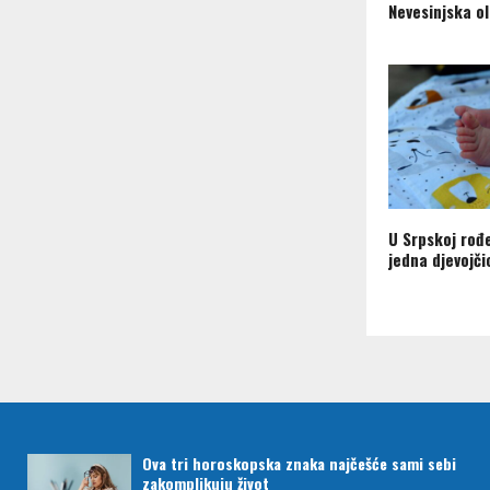
Nevesinjska o
U Srpskoj rođ
jedna djevojči
Ova tri horoskopska znaka najčešće sami sebi
zakomplikuju život