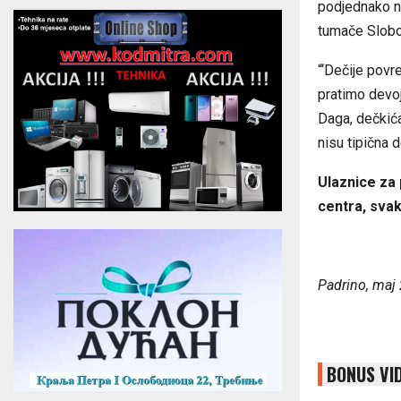
pod‌jednako n
tumače Slobo
“‘Dečije povr
pratimo devoj
Daga, dečkića
nisu tipična 
Ulaznice za 
centra, svak
Padrino, maj
BONUS VI