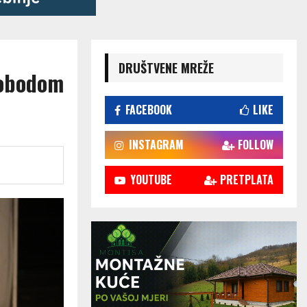
DRUŠTVENE MREŽE
lobodom
FACEBOOK
LIKE
INSTAGRAM
FOLLOW
YOUTUBE
PRETPLATA