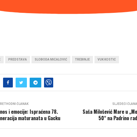
E
PREDSTAVA
SLOBODA MIĆALOVIĆ
TREBINJE
VUK KOSTIĆ
RETHODNI ČLANAK
SLJEDEĆI ČLAN
nos i emocije: Ispraćena 78.
Saša Milošević Mare u „Mo
neracija maturanata u Gacku
50“ na Padrino rad