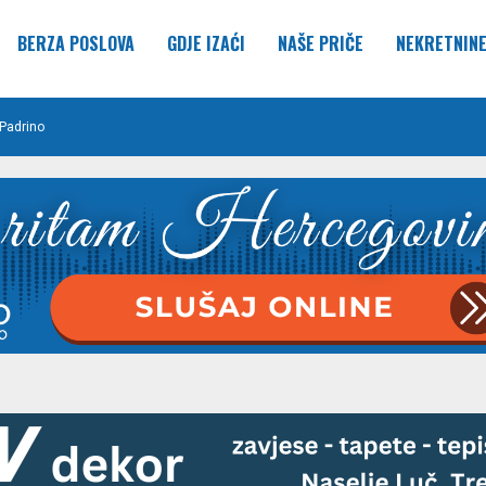
BERZA POSLOVA
GDJE IZAĆI
NAŠE PRIČE
NEKRETNIN
Padrino