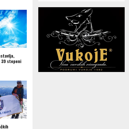
astavlja,
 39 stepeni
ačkih