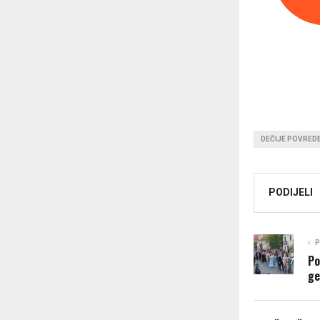
DEČIJE POVRED
PODIJELI
P
Po
ge