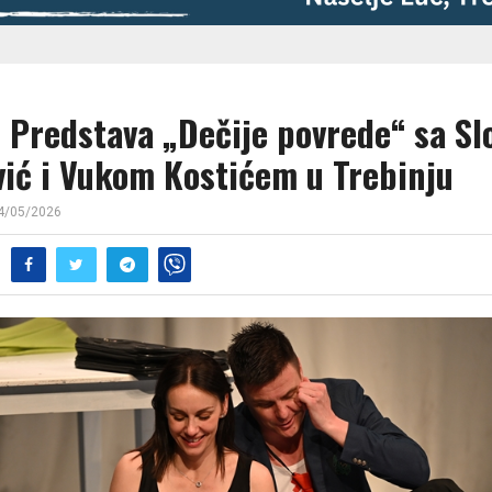
: Predstava „Dečije povrede“ sa S
vić i Vukom Kostićem u Trebinju
4/05/2026