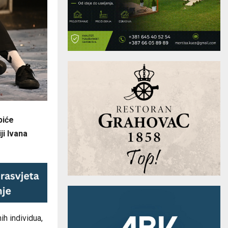
biće
ji Ivana
ih individua,