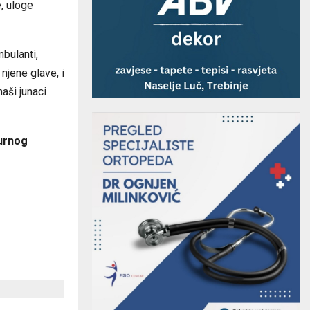
e, uloge
mbulanti,
njene glave, i
aši junaci
turnog