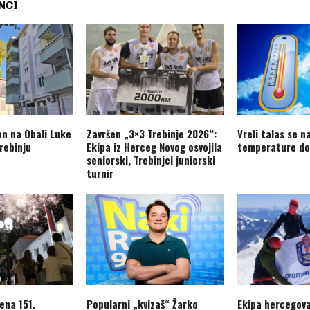
NCI
an na Obali Luke
Završen „3×3 Trebinje 2026“:
Vreli talas se n
rebinju
Ekipa iz Herceg Novog osvojila
temperature do
seniorski, Trebinjci juniorski
turnir
ena 151.
Popularni „kvizaš“ Žarko
Ekipa hercegov