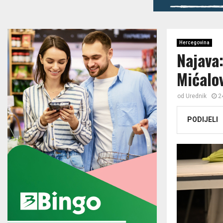
Hercegovina
Najava
Mićalo
od
Urednik
2
PODIJELI