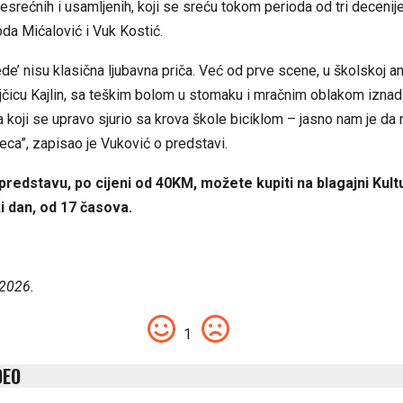
esrećnih i usamljenih, koji se sreću tokom perioda od tri decenij
da Mićalović i Vuk Kostić.
ede’ nisu klasična ljubavna priča. Već od prve scene, u školskoj a
čicu Kajlin, sa teškim bolom u stomaku i mračnim oblakom iznad 
 koji se upravo sjurio sa krova škole biciklom – jasno nam je da n
deca”, zapisao je Vuković o predstavi.
predstavu, po cijeni od 40KM, možete kupiti na blagajni Kul
i dan, od 17 časova.
 2026.
1
DEO