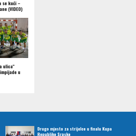
a se kući –
ane (VIDEO)
a ulica“
limpijade u
Drugo mjesto za strijelce u finalu Kupa
Republike Srpske