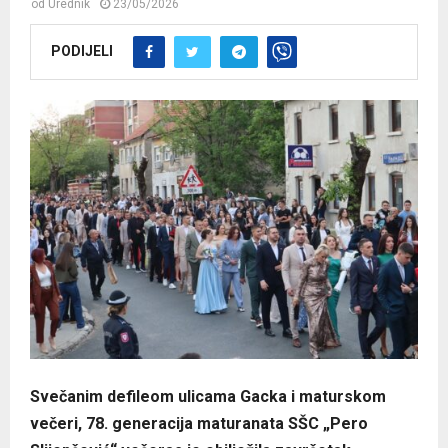
od
Urednik
23/05/2026
PODIJELI
Svečanim defileom ulicama Gacka i maturskom
večeri, 78. generacija maturanata SŠC „Pero