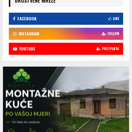
DRUŠTVENE MREŽE
FACEBOOK
LIKE
INSTAGRAM
FOLLOW
YOUTUBE
PRETPLATA