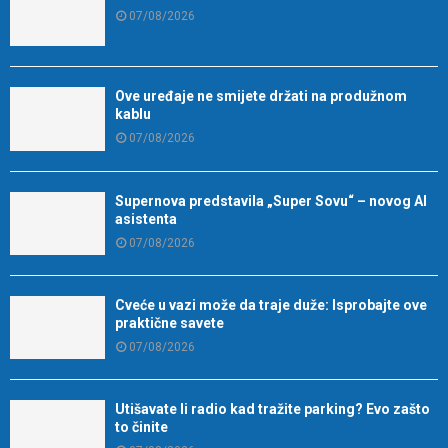
07/08/2026
Ove uređaje ne smijete držati na produžnom
kablu
07/08/2026
Supernova predstavila „Super Sovu“ – novog AI
asistenta
07/08/2026
Cveće u vazi može da traje duže: Isprobajte ove
praktične savete
07/08/2026
Utišavate li radio kad tražite parking? Evo zašto
to činite