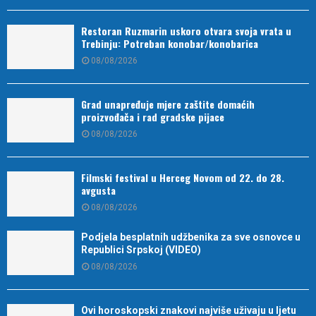
Restoran Ruzmarin uskoro otvara svoja vrata u
Trebinju: Potreban konobar/konobarica
08/08/2026
Grad unapređuje mjere zaštite domaćih
proizvođača i rad gradske pijace
08/08/2026
Filmski festival u Herceg Novom od 22. do 28.
avgusta
08/08/2026
Podjela besplatnih udžbenika za sve osnovce u
Republici Srpskoj (VIDEO)
08/08/2026
Ovi horoskopski znakovi najviše uživaju u ljetu