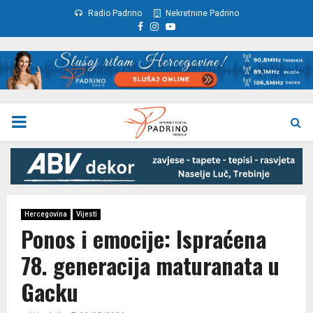
Radio Padrino
Nekretnine Padrino
Facebook
Instagram
Youtube
PRIMARY
MENU
Hercegovina
Vijesti
Ponos i emocije: Ispraćena
78. generacija maturanata u
Gacku