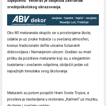
Slijepčević“ večeras je obilježila završetak
srednjoškolskog obrazovanja.
Oko 80 maturanata okupilo se u prostorijama škole,
odakle je uz zvuke trubača i u svečanoj atmosferi,
krenuo tradicionalni defile ulicama Solunskih
dobrovoljaca i Nemanjinom ulicom. Građani su imali
priliku da pozdrave maturante koji su, u elegantnim
toaletama i svečanim odijelima, obilježili jedan od
najvažnijih trenutaka svog školovanja.
Maturanti su potom posjetili Hram Svete Trojice, a
proslava je nastavljena u restoranu „Karmen“ uz muziku,
druženje i svečanu večeru.