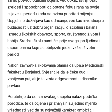
samo potvrdu odličnih ocjena, već dokaz istrajnosti,
zrelosti i sposobnosti da ostane fokusirana na svoje
ciljeve, u periodu kada se svima prioriteti mijenjaju.
Uspjeh ne doživljava kao odricanje, već kao investiciju u
budućnost, uz dobru organizaciju, disciplinu i balans
između školskih obaveza, sporta, društvenog života i
hobija. Srednju školu pamtiće, prije svega, po ljudima i
uspomenama koje su obilježile jedan važan životni
period.
Nakon završetka školovanja planira da upiše Medicinski
fakultet u Banjaluci. Svjesna je da je čeka dug i
zahtjevan put, ali je ta vrsta odgovornosti i dinamike
privlači.
Poručila je da se iza svakog uspjeha nalazi podrška
porodice, te da ocjene i priznanja nisu jedino mjerilo
vrijednosti, već da su najvažniji karakter, ambicija i