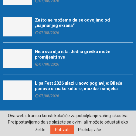
07/08/2026
Zašto ne možemo da se odvojimo od
„najmanjeg ekrana“
07/08/2026
Nisu sva ulja ista: Jedna greška može
promijeniti sve
07/08/2026
Lipa Fest 2026 ulazi u novo poglavlje: Bileća
ponovo u znaku kulture, muzike i smijeha
07/08/2026
Najava: “Veče riječi i istine: Gost Lordan
Ova web stranica koristi kolačiće za poboljšanje vašeg iskustva.
Zafranović”
Pretpostavljamo da se slažete sa ovim, ali možete odustati ako
07/08/2026
želite.
Prihvati
Pročitaj više